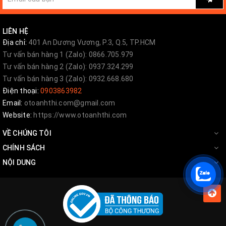
Một bộ sản phẩm Airbag Man bao gồm: Hai bầu hơi,
Ống dẫn hơi, Van, Ốc vít, Sách hướng dẫn ngoài ra
LIÊN HỆ
còn chúng tôi còn bán kèm thêm
Bộ điều khiển từ
Địa chỉ:
401 An Dương Vương, P.3, Q.5, TP.HCM
Tư vấn bán hàng 1 (Zalo): 0866.705.979
xa
đa năng cực kỳ tiện dụng.
Tư vấn bán hàng 2 (Zalo): 0937.324.299
Bộ điều khiển từ xa:
Tư vấn bán hàng 3 (Zalo): 0932.668.680
Điện thoại:
0903863982
Email:
otoanhthi.com@gmail.com
Website:
https://www.otoanhthi.com
VỀ CHÚNG TÔI
CHÍNH SÁCH
NỘI DUNG