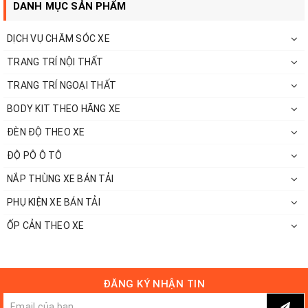
DANH MỤC SẢN PHẨM
Trọn bộ sản phẩm bầu hơi Airbag Man cho Ford
DỊCH VỤ CHĂM SÓC XE
Ranger / Mazda BT50
TRANG TRÍ NỘI THẤT
TRANG TRÍ NGOẠI THẤT
BODY KIT THEO HÃNG XE
ĐÈN ĐỘ THEO XE
ĐỘ PÔ Ô TÔ
NẮP THÙNG XE BÁN TẢI
PHỤ KIỆN XE BÁN TẢI
ỐP CẢN THEO XE
ĐĂNG KÝ NHẬN TIN