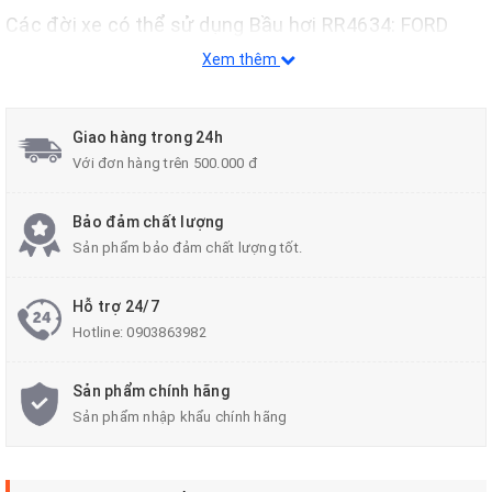
Các đời xe có thể sử dụng Bầu hơi RR4634: FORD
RANGER PX & PX II T6 4X4, 4X2 HI-RIDER DEC.11-17,
Xem thêm
MADZA BT-50 B22 2.2L 4X2, 4X4 11-17 và BT-50 B32
3.2L 4X2, 4X4 11-17
Giao hàng trong 24h
Với đơn hàng trên 500.000 đ
Bảo đảm chất lượng
Sản phẩm bảo đảm chất lượng tốt.
Hỗ trợ 24/7
Hotline:
0903863982
Sản phẩm chính hãng
Sản phẩm nhập khẩu chính hãng