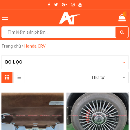
0
Toggle
navigation
Trang chủ
Honda CRV
BỘ LỌC
Thứ tự