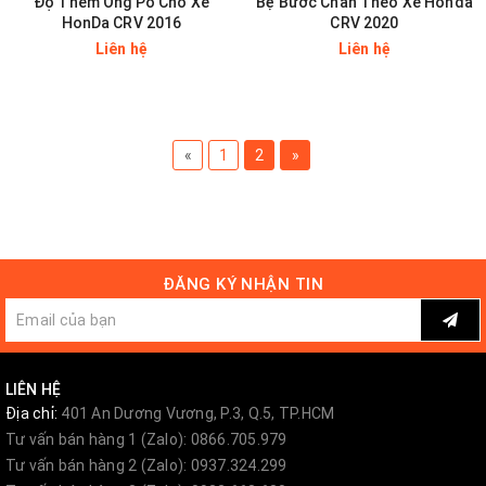
Độ Thêm Ống Pô Cho Xe
Bệ Bước Chân Theo Xe Honda
HonDa CRV 2016
CRV 2020
Liên hệ
Liên hệ
«
1
2
»
ĐĂNG KÝ NHẬN TIN
LIÊN HỆ
Địa chỉ:
401 An Dương Vương, P.3, Q.5, TP.HCM
Tư vấn bán hàng 1 (Zalo): 0866.705.979
Tư vấn bán hàng 2 (Zalo): 0937.324.299