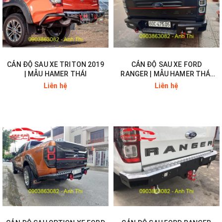
CẢN ĐỘ SAU XE TRITON 2019
CẢN ĐỘ SAU XE FORD
| MẪU HAMER THÁI
RANGER | MẪU HAMER THÁI
LAN
Liên hệ
Liên hệ