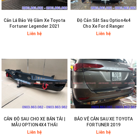
Cản Lá Bảo Vệ Gầm Xe Toyota
Độ Cản Sắt Sau Option4x4
Fortuner Legender 2021
Cho Xe Ford Ranger
Liên hệ
Liên hệ
CẢN ĐỘ SAU CHO XE BÁN TẢI |
BẢO VỆ CẢN SAU XE TOYOTA
MẪU OPTION4X4 THÁI
FORTUNER 2019
Liên hệ
Liên hệ