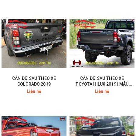
CẢN ĐỘ SAU THEO XE
CẢN ĐỘ SAU THEO XE
COLORADO 2019
TOYOTA HILUX 2019 | MẪU
HAMER THÁI
Liên hệ
Liên hệ