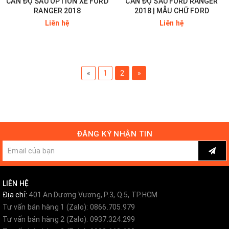
CẢN ĐỘ SAU OPTION XE FORD
CẢN ĐỘ SAU FORD RANGER
RANGER 2018
2018 | MẪU CHỮ FORD
Liên hệ
Liên hệ
«
1
2
»
ĐĂNG KÝ NHẬN TIN
LIÊN HỆ
Địa chỉ:
401 An Dương Vương, P.3, Q.5, TP.HCM
Tư vấn bán hàng 1 (Zalo): 0866.705.979
Tư vấn bán hàng 2 (Zalo): 0937.324.299