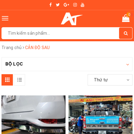
0
Toggle
navigation
Trang chủ
CẢN ĐỘ SAU
BỘ LỌC
Thứ tự