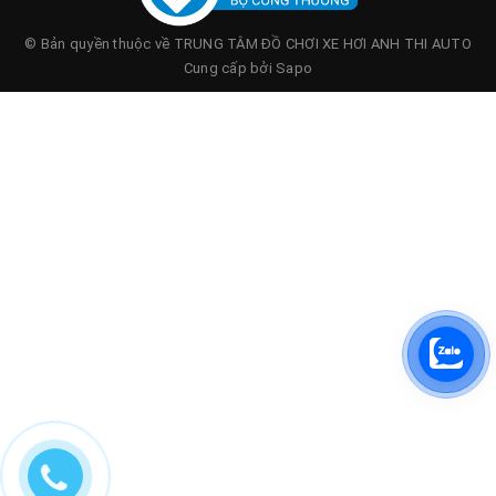
© Bản quyền thuộc về
TRUNG TÂM ĐỒ CHƠI XE HƠI ANH THI AUTO
Cung cấp bởi
Sapo