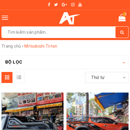
0
Toggle
navigation
Trang chủ
Mitsubishi Triton
BỘ LỌC
Thứ tự