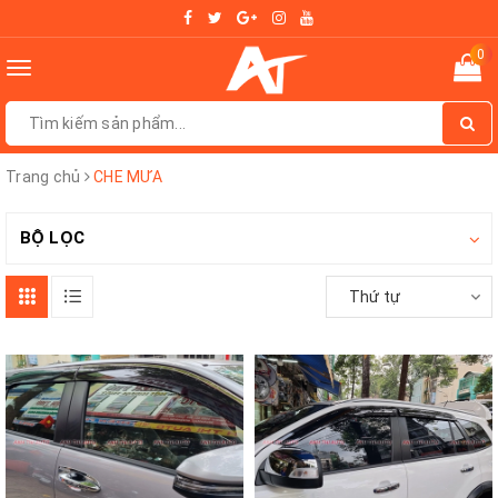
0
Toggle
navigation
Trang chủ
CHE MƯA
BỘ LỌC
Thứ tự