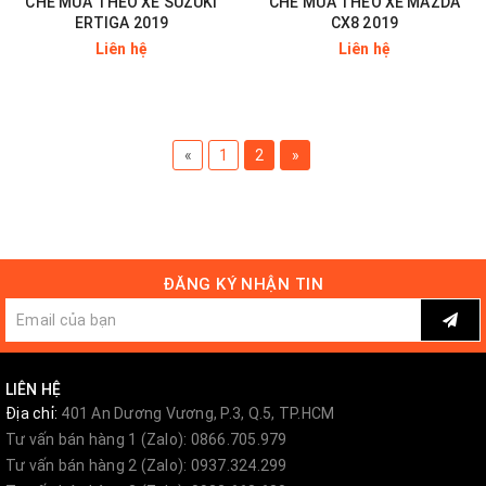
CHE MƯA THEO XE SUZUKI
CHE MƯA THEO XE MAZDA
ERTIGA 2019
CX8 2019
Liên hệ
Liên hệ
«
1
2
»
ĐĂNG KÝ NHẬN TIN
LIÊN HỆ
Địa chỉ:
401 An Dương Vương, P.3, Q.5, TP.HCM
Tư vấn bán hàng 1 (Zalo): 0866.705.979
Tư vấn bán hàng 2 (Zalo): 0937.324.299