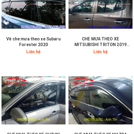
Vè che mưa theo xe Subaru
CHE MƯA THEO XE
Forester 2020
MITSUBISHI TRITON 2019
THÁI
Liên hệ
Liên hệ