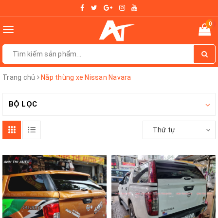
0
Toggle
navigation
Trang chủ
Nắp thùng xe Nissan Navara
BỘ LỌC
Thứ tự