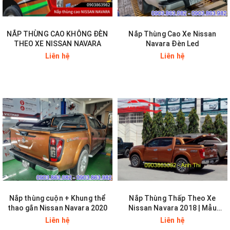
NẮP THÙNG CAO KHÔNG ĐÈN
Nắp Thùng Cao Xe Nissan
THEO XE NISSAN NAVARA
Navara Đèn Led
Liên hệ
Liên hệ
Nắp thùng cuộn + Khung thể
Nắp Thùng Thấp Theo Xe
thao gắn Nissan Navara 2020
Nissan Navara 2018 | Mẫu
kính NP300
Liên hệ
Liên hệ