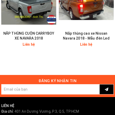
NẮP THÙNG CUỘN CARRYBOY
Nắp thùng cao xe Nissan
XE NAVARA 2018
Navara 2018 - Mẫu đèn Led
Liên hệ
Liên hệ
ĐĂNG KÝ NHẬN TIN
LIÊN HỆ
Địa chỉ:
401 An Dương Vương, P.3, Q.5, TP.HCM