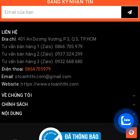
ĐĂNG KÝ NHẬN TIN
LIÊN HỆ
Địa chỉ:
401 An Dương Vương, P.3, Q.5, TP.HCM
Tư vấn bán hàng 1 (Zalo): 0866.705.979
Tư vấn bán hàng 2 (Zalo): 0937.324.299
Tư vấn bán hàng 3 (Zalo): 0932.668.680
Điện thoại:
0866705979
Email:
otoanhthi.com@gmail.com
Website:
https://www.otoanhthi.com
VỀ CHÚNG TÔI
CHÍNH SÁCH
NỘI DUNG