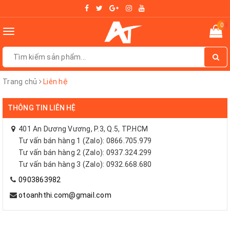
0
Toggle
navigation
Trang chủ
Liên hệ
THÔNG TIN LIÊN HỆ
401 An Dương Vương, P.3, Q.5, TP.HCM
Tư vấn bán hàng 1 (Zalo): 0866.705.979
Tư vấn bán hàng 2 (Zalo): 0937.324.299
Tư vấn bán hàng 3 (Zalo): 0932.668.680
0903863982
otoanhthi.com@gmail.com