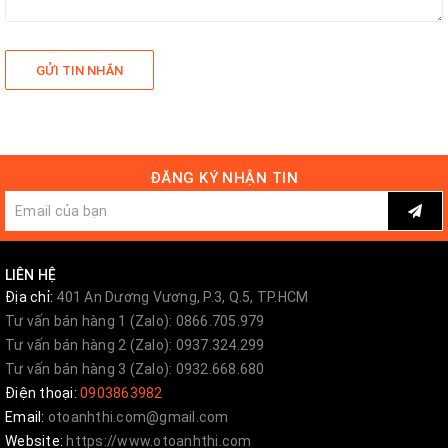
GỬI TIN NHẮN
ĐĂNG KÝ NHẬN TIN
LIÊN HỆ
Địa chỉ:
401 An Dương Vương, P.3, Q.5, TP.HCM
Tư vấn bán hàng 1 (Zalo): 0866.705.979
Tư vấn bán hàng 2 (Zalo): 0937.324.299
Tư vấn bán hàng 3 (Zalo): 0932.668.680
Điện thoại:
0903863982
Email:
otoanhthi.com@gmail.com
Website:
https://www.otoanhthi.com