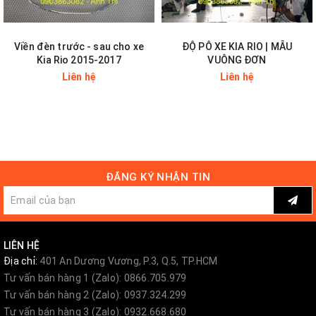
Viền đèn trước - sau cho xe
ĐỘ PÔ XE KIA RIO | MẪU
Kia Rio 2015-2017
VUÔNG ĐƠN
Liên hệ
Liên hệ
ĐĂNG KÝ NHẬN TIN
LIÊN HỆ
Địa chỉ:
401 An Dương Vương, P.3, Q.5, TP.HCM
Tư vấn bán hàng 1 (Zalo): 0866.705.979
Tư vấn bán hàng 2 (Zalo): 0937.324.299
Tư vấn bán hàng 3 (Zalo): 0932.668.680