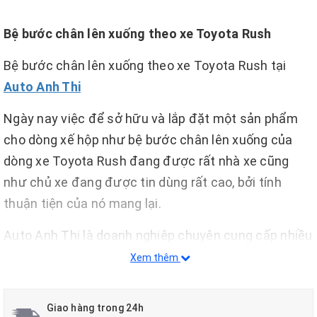
Bệ bước chân lên xuống theo xe Toyota Rush
Bệ bước chân lên xuống theo xe Toyota Rush tại
Auto Anh Thi
Ngày nay việc để sở hữu và lắp đặt một sản phẩm
cho dòng xế hộp như bệ bước chân lên xuống của
dòng xe Toyota Rush đang được rất nhà xe cũng
như chủ xe đang được tin dùng rất cao, bởi tính
thuận tiện của nó mang lại.
Auto Anh Thi là doanh nghiệp chuyên cung cấp nhiều
sản phẩm đồ chơi cho xế yêu của khách hàng với giá
Xem thêm
thành sản phẩm cực kì thấp với tiêu chí khách hàng
là trên hết, nhằm mục đích tạo ra nhiều mẫu mã
Giao hàng trong 24h