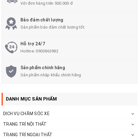
khác nhau mang tính độc đáo cao thể hiện phong
Với đơn hàng trên 500.000 đ
cách trẻ trung và mạnh mẽ của xế hộp của quý
khách.
Bảo đảm chất lượng
Sản phẩm bảo đảm chất lượng tốt.
Sau đây hãy cùng đơn vị chúng tôi sẽ cung cấp cho
quý khách hàng thêm một số điểm nổi bậc và lợi ích
Hỗ trợ 24/7
Hotline:
0903863982
của nó mang lại nhé.
Thuận Lợi
Sản phẩm chính hãng
Sản phẩm nhập khẩu chính hãng
- Giá thành sản phẩm thấp nhất thị trường hiện tại.
- Chi phí lắp đặt thấp, thời gian thi công thấp, không
DANH MỤC SẢN PHẨM
ảnh hưởng đến nội thất bên trong của xế cưng.
DỊCH VỤ CHĂM SÓC XE
- Đội ngũ nhân viên chuyên nghiệp và đã có nhiều
TRANG TRÍ NỘI THẤT
năm kinh nghiệm trong lĩnh vực.
TRANG TRÍ NGOẠI THẤT