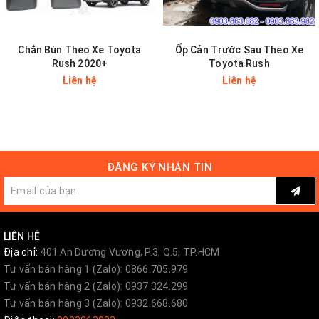
- Tăng độ thẩm mỹ và độ sang trọng cho xế yêu, góp
phần thể hiện phong cách hiện đại quý tộc, khiến mỗi
Chắn Bùn Theo Xe Toyota
Ốp Cản Trước Sau Theo Xe
ai cũng phải ngước nhìn.
Rush 2020+
Toyota Rush
Liên hệ
Liên hệ
ĐĂNG KÝ NHẬN TIN
LIÊN HỆ
Địa chỉ:
401 An Dương Vương, P.3, Q.5, TP.HCM
Tư vấn bán hàng 1 (Zalo): 0866.705.979
Tư vấn bán hàng 2 (Zalo): 0937.324.299
Tư vấn bán hàng 3 (Zalo): 0932.668.680