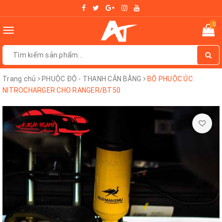
0
Toggle
navigation
Trang chủ
PHUỘC ĐỘ - THANH CÂN BẰNG
BỘ PHUỘC ÚC
NITROCHARGER CHO RANGER/BT50