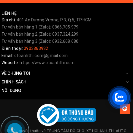
LIÊN HỆ
Địa chỉ:
401 An Dương Vương, P.3, Q.5, TP.HCM
Tư vấn bán hàng 1 (Zalo): 0866.705.979
Tư vấn bán hàng 2 (Zalo): 0937.324.299
Tư vấn bán hàng 3 (Zalo): 0932.668.680
Điện thoại:
0903863982
Email:
otoanhthi.com@gmail.com
Website:
https://www.otoanhthi.com
VỀ CHÚNG TÔI
CHÍNH SÁCH
NỘI DUNG
© Bản quyền thuộc về
TRUNG TÂM ĐỒ CHƠI XE HƠI ANH THI AUTO