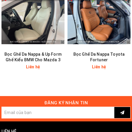
chế bám bụi, kháng khuẩn.
Bọc Ghế Da Nappa & Up Form
Bọc Ghế Da Nappa Toyota
Ghế Kiểu BMW Cho Mazda 3
Fortuner
Liên hệ
Liên hệ
ĐĂNG KÝ NHẬN TIN
LIÊN HỆ