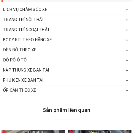
DỊCH VỤ CHĂM SÓC XE
TRANG TRÍ NỘI THẤT
Tại sao phải bọc ghế da xe
Suzuki
TRANG TRÍ NGOẠI THẤT
XL7
?
BODY KIT THEO HÃNG XE
ĐÈN ĐỘ THEO XE
Lý do nên chọn dịch vụ bọc ghế da xe
ĐỘ PÔ Ô TÔ
Suzuki XL7
NẮP THÙNG XE BÁN TẢI
– Tăng độ thẩm mỹ, sang trọng và đẳng cấp cho nội thất xe.
PHỤ KIỆN XE BÁN TẢI
ỐP CẢN THEO XE
– Mút ghế bị xẹp sẽ được bồi thêm mút mới, lấy lại form ghế
nguyên bản.
– Đa dạng mẫu mã, màu sắc, thể hiện cá tính độc đáo riêng cho
Sản phẩm liên quan
chủ xe.
– Được làm từ chất liệu da thật mềm mị tự nhiên, khô thoáng, hạn