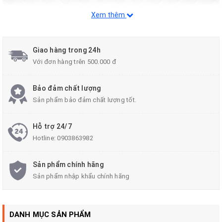
Xem thêm
Giao hàng trong 24h
Với đơn hàng trên 500.000 đ
Bảo đảm chất lượng
Sản phẩm bảo đảm chất lượng tốt.
Hỗ trợ 24/7
Hotline:
0903863982
Sản phẩm chính hãng
DỄ BÁM MÙI HÔI
Sản phẩm nhập khẩu chính hãng
Nỉ là chất liệu có khả năng hút ẩm và giữ mùi rất tốt. Đây là nhược
điểm đối với không gian nội thất kín trong xe ô tô, khi người lái xe
DANH MỤC SẢN PHẨM
và hành khách hút thuốc, mùi thức ăn, mùi mồ hôi cơ thể… Việc