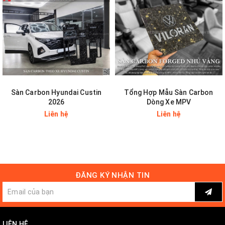
HẤP THỤ NHIỆT
Chất liệu nỉ thường phù hợp nơi có không khí lạnh, đối với khí hậu
như Việt Nam thì chất liệu trần nỉ ô tô không có tác dụng cách
nhiệt mà còn tình trạng hấp thụ nhiệt từ trần xuống không gian
bên trong xe gây khó chịu cho người ngồi trong xe nhất là vào mùa
hè.
Sàn Carbon Hyundai Custin
Tổng Hợp Mẫu Sàn Carbon
Bọc trần 5d ô tô dán la phông 5d xe hơi
là xu hướng làm đẹp cho
2026
Dòng Xe MPV
trần
ô tô
thay cho bọc trần nilon. Không chỉ xe hơi bọc trần 5D mà
Liên hệ
Liên hệ
các dòng xe tải, xe công...đều có nhu cầu bọc trần 5D bởi nó mang
lại nhiều giá trị hơn ngoài vẻ đẹp.
ĐĂNG KÝ NHẬN TIN
LIÊN HỆ