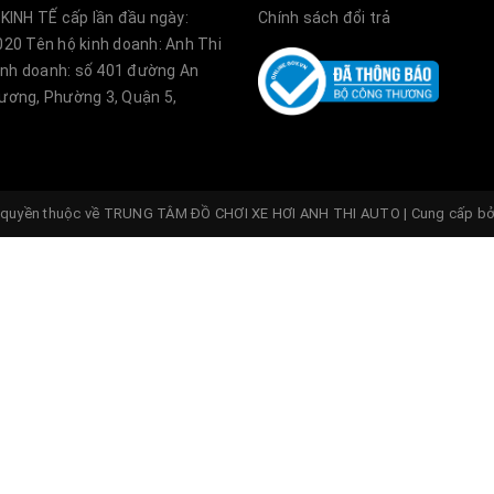
ôi trung tâm Auto Anh Thi với kinh nghiệm nhiều năm 
KINH TẾ cấp lần đầu ngày:
Chính sách đổi trả
 đứng trên thương trường hiện nay, đơn vị xin giới th
20 Tên hộ kinh doanh: Anh Thi
kinh doanh: số 401 đường An
o Lexus LX570 2016 lên 2021 SuperSport
ơng, Phường 3, Quận 5,
xế yêu của quý khách.
quyền thuộc về
TRUNG TÂM ĐỒ CHƠI XE HƠI ANH THI AUTO
|
Cung cấp b