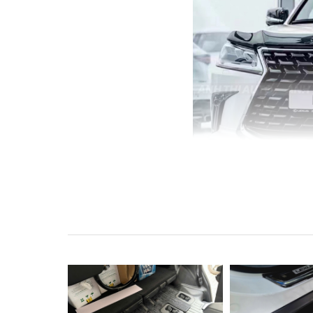
Ngày nay việc đi lại bằng xế hộp là một đặ
đặc thù khi mọi người điều khiển phương ti
trầy xước và mất độ thẩm mỹ vốn có của m
thêm rất nhiều tiền để sửa sang lại xế yêu