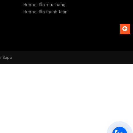
trong
Hướng dẫn mua hàng
iệu đến
Hướng dẫn thanh toán
ởi
Sapo