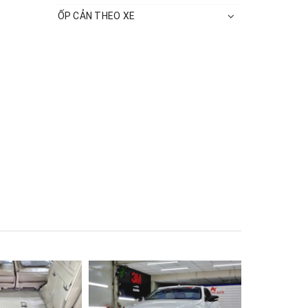
ỐP CẢN THEO XE
ó một
 dễ bị
thể tốn