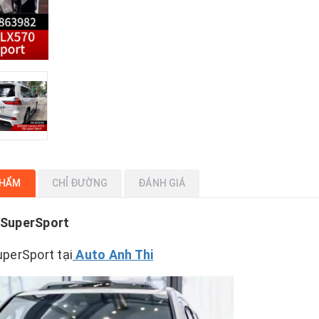
PHẨM
CHỈ ĐƯỜNG
ĐÁNH GIÁ
 SuperSport
perSport tại
Auto Anh Thi