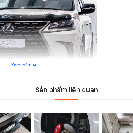
Xem thêm
Sản phẩm liên quan
c điểm không thể thiếu trong xã hội hiện nay, nhưng c
ện di chuyển quá nhiều trên đường thì sẽ khiến xế hộp
ình và làm mất an toàn cho xế hộp làm quý khách có 
 của mình.