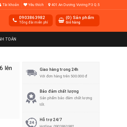
Tài khoản
Yêu thích
401 An Dương Vương P.3 Q.5
0903863982
(
0
) Sản phẩm
Tổng đài miễn phí
Giỏ hàng
NH TOÁN
6 lên
Giao hàng trong 24h
Với đơn hàng trên 500.000 đ
Bảo đảm chất lượng
Sản phẩm bảo đảm chất lượng
tốt.
Hỗ trợ 24/7
Hotline:
0903863982