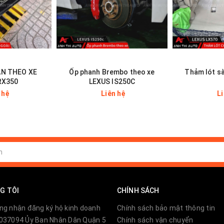
ÂN THEO XE
Ốp phanh Brembo theo xe
Thảm lót s
RX350
LEXUS IS250C
 hệ
Liên hệ
L
G TÔI
CHÍNH SÁCH
ng nhận đăng ký hộ kinh doanh
Chính sách bảo mật thông tin
037094 Ủy Ban Nhân Dân Quận 5
Chính sách vận chuyển