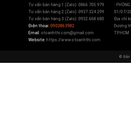
Biết được những vấn đề cốt lỗi đó chúng t
Tư vấn bán hàng 1 (Zalo): 0866.705.979
- PHÒNG 
lĩnh vực, cũng như đã khẳng định được chổ
Tư vấn bán hàng 2 (Zalo): 0937.324.299
01/07/20
Tư vấn bán hàng 3 (Zalo): 0932.668.680
Địa chỉ 
quý khách hàng phụ kiện Body Kit theo ch
Điện thoại:
0903863982
Dương Vư
Email:
otoanhthi.com@gmail.com
TP.HCM
giá thành rẻ nhất trên thị trường đến cho 
Website:
https://www.otoanhthi.com
© Bản 