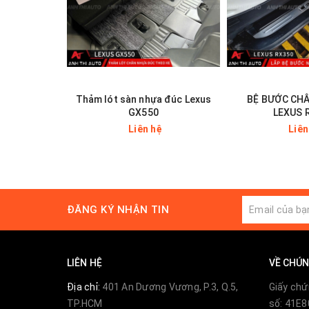
Thảm lót sàn nhựa đúc Lexus
BỆ BƯỚC CH
GX550
LEXUS 
Liên hệ
Liên
ĐĂNG KÝ NHẬN TIN
LIÊN HỆ
VỀ CHÚN
Địa chỉ:
401 An Dương Vương, P.3, Q.5,
Giấy chứ
TP.HCM
số: 41E8