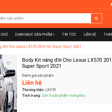
 CHỦ
DANH MỤC SẢN PHẨM
TIN TỨC
LIÊN HỆ
THA
g đời Cho Lexus LX570 2016 lên Super Sport 2021
Body Kit nâng đời Cho Lexus LX570 201
Super Sport 2021
Đánh giá sản phẩm
Liên hệ
Thương hiệu:
LX570
Tình trạng:
Còn 0 sản phẩm trong kho.