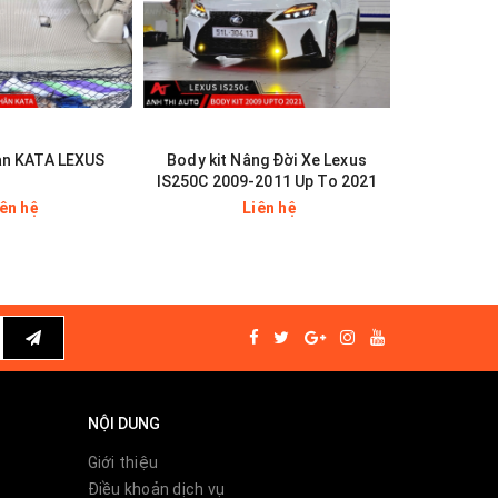
àn KATA LEXUS
Body kit Nâng Đời Xe Lexus
BỆ BƯỚC
IS250C 2009-2011 Up To 2021
LEXU
iên hệ
Liên hệ
NỘI DUNG
Giới thiệu
Điều khoản dịch vụ