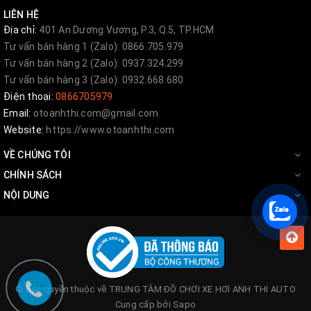
LIÊN HỆ
Địa chỉ:
401 An Dương Vương, P.3, Q.5, TP.HCM
Công dụng từ việc cách âm
Tư vấn bán hàng 1 (Zalo): 0866.705.979
Tư vấn bán hàng 2 (Zalo): 0937.324.299
+
Tận hưởng không gian thư giãn:
Một không gian
Tư vấn bán hàng 3 (Zalo): 0932.668.680
yên tĩnh chắc chắn sẽ giúp bạn thoải mái và thư giãn
Điện thoại:
0866705979
Email:
otoanhthi.com@gmail.com
hơn suốt chặng đường dài. Cải thiện chất lượng âm
Website:
https://www.otoanhthi.com
thanh giải trí trong xe đáng kể
VỀ CHÚNG TÔI
+
Nâng cao an toàn trong quá trình lái xe:
Không
CHÍNH SÁCH
còn bị phân tâm bởi những âm thanh khó chịu từ bên
NỘI DUNG
ngoài, bạn sẽ dễ dàng tập trung lái xe, từ đó an toàn
cũng được đảm bảo.
+
Chống ăn mòn kim loại:
Độ bám dính chặt của vật
liệu làm tăng hiệu quả, giúp tăng tuổi thọ của khung
© Bản quyền thuộc về
TRUNG TÂM ĐỒ CHƠI XE HƠI ANH THI AUTO
xe, đồng thời bảo vệ, ngăn chặn bề mặt kim loại khỏi
Cung cấp bởi
Sapo