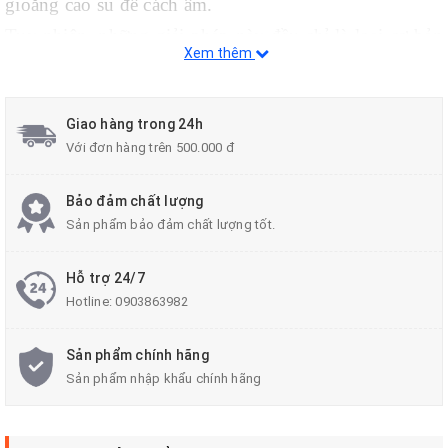
gioăng cao su để cách âm.
Tuy nhiên, những giải pháp này đều chỉ là loại cơ bản
Xem thêm
và không mang lại hiệu quả. Tiếng ồn quá lớn từ các
phương tiện khi lưu thông hay tiếng ồn từ động cơ nội
Giao hàng trong 24h
tại của xe đều không suy giảm.
Với đơn hàng trên 500.000 đ
Bảo đảm chất lượng
Sản phẩm bảo đảm chất lượng tốt.
Hỗ trợ 24/7
Hotline:
0903863982
Sản phẩm chính hãng
Sản phẩm nhập khẩu chính hãng