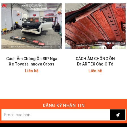
việt, giúp giảm đáng kể tiếng ồn từ bên ngoài và động
cơ xe.
Các nguyên liệu đều được tuyển chọn bởi các
chuyên gia hàng đầu kết hợp với công nghệ tiên tiến
nhất. Và trải qua quá trình kiểm tra chất lượng theo
tiêu chuẩn Châu Âu khắt khe, nhằm đảm bảo đem đến
sản phẩm tốt nhất cho người dùng.
Cách Âm Chống Ồn SIP Nga
CÁCH ÂM CHỐNG ỒN
Xe Toyota Innova Cross
Dr ARTEX Cho Ô Tô
Liên hệ
Liên hệ
ĐĂNG KÝ NHẬN TIN