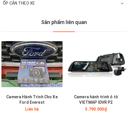
thông tin tốc độ.
ỐP CẢN THEO XE
Sản phẩm liên quan
Lưu ý
:
VietMap C62s
ghi hình với độ phân giải
Full
HD
khi
ghi hình cùng lúc trước sau.
Cảnh báo thông tin giao thông bằng giọng nói
Camera Hành Trình Cho Xe
Camera hành trình ô tô
Ford Everest
VIETMAP IDVR P2
Liên hệ
5.790.000₫