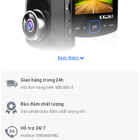
Xem thêm
Tính năng nổi bật
Ghi hình Full HD trước & sau: Ghi hình Ngày & Đêm
Giao hàng trong 24h
siêu nét
Với đơn hàng trên 500.000 đ
Ghi hình với thông tin GPS: Ghi hình thông tin tốc
Bảo đảm chất lượng
độ, tọa độ
Sản phẩm bảo đảm chất lượng tốt.
Cảm biến G-Sensor: Tự động bảo vệ video khi va
chạm
Hỗ trợ 24/7
Hotline:
0903863982
WDR ghi hình ngược sáng: Ghi hình tốt trong môi