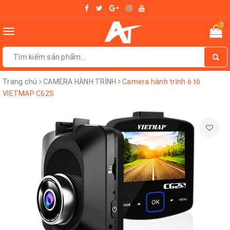
0
Toggle
navigation
Trang chủ
CAMERA HÀNH TRÌNH
Camera hành trình ô tô
VIETMAP C62S