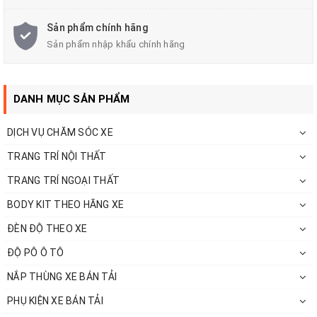
trường ánh sáng yếu, ngược sáng
Sản phẩm chính hãng
Cảnh báo bằng giọng nói: Hỗ trợ lái xe an toàn
Sản phẩm nhập khẩu chính hãng
Cảnh báo tốc độ giới hạn: Cảnh báo tốc độ giới hạn
bằng giọng nói
DANH MỤC SẢN PHẨM
Kết nối WIFI: Xem và tải video trực tiếp trên HĐH
DỊCH VỤ CHĂM SÓC XE
Android, iOS
TRANG TRÍ NỘI THẤT
Cảm biến ảnh Sony Trước & Sau: Ghi hình ban đêm
TRANG TRÍ NGOẠI THẤT
cực rõ
BODY KIT THEO HÃNG XE
Ghi Hình Rõ Nét Cùng Lúc Trước & Sau
ĐÈN ĐỘ THEO XE
VietMap C62S
được trang bị camera trước độ phân
ĐỘ PÔ Ô TÔ
giải
Ultra HD 4K
kết hợp cùng camera sau
gắn
NẮP THÙNG XE BÁN TẢI
trong
Full HD 1080p với cảm biến hình ảnh Sony
, ghi
PHỤ KIỆN XE BÁN TẢI
lại toàn bộ hành trình xe trước sau rõ nét cùng với