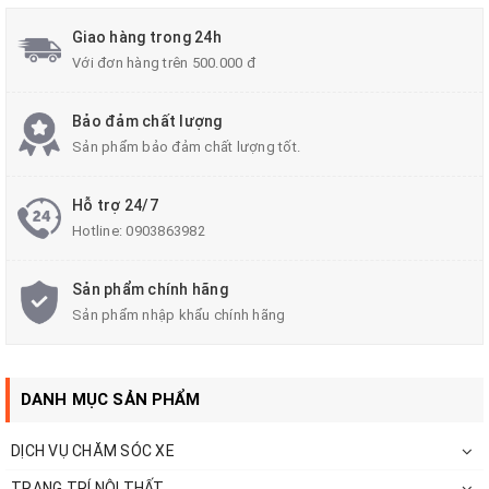
Quý khách hàng quan tâm đến sản phẩm vui
Giao hàng trong 24h
Với đơn hàng trên 500.000 đ
lòng liên hệ số
Hotline: 0903863082 - 0903863982
Bảo đảm chất lượng
Sản phẩm bảo đảm chất lượng tốt.
Email:
anhthiautophunghoa@gmail.com
Hỗ trợ 24/7
Cập nhật thông tin liên tục:
Hotline:
0903863982
Like FaceBook:
Anh
Thi Auto
Sản phẩm chính hãng
Sản phẩm nhập khẩu chính hãng
Đăng Ký YouTube:
Anh Thi Auto
DANH MỤC SẢN PHẨM
DỊCH VỤ CHĂM SÓC XE
TRANG TRÍ NỘI THẤT