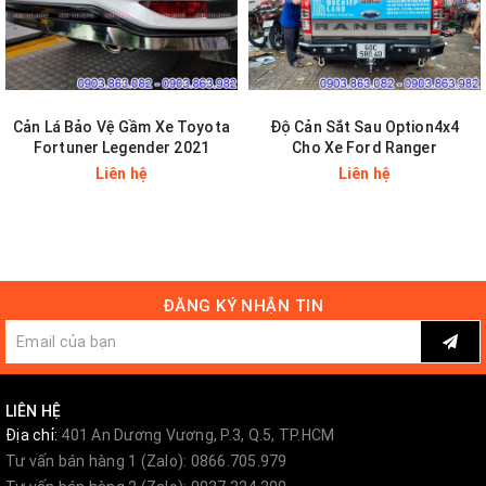
Cản Lá Bảo Vệ Gầm Xe Toyota
Độ Cản Sắt Sau Option4x4
Fortuner Legender 2021
Cho Xe Ford Ranger
Liên hệ
Liên hệ
ĐĂNG KÝ NHẬN TIN
LIÊN HỆ
Địa chỉ:
401 An Dương Vương, P.3, Q.5, TP.HCM
Tư vấn bán hàng 1 (Zalo): 0866.705.979