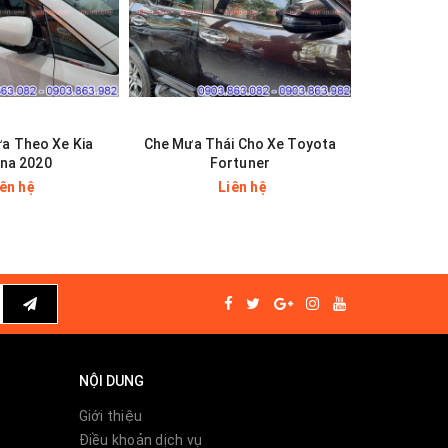
a Theo Xe Kia
Che Mưa Thái Cho Xe Toyota
Che mưa
na 2020
Fortuner
Corol
iên hệ
Liên hệ
NỘI DUNG
Giới thiệu
Điều khoản dịch vụ