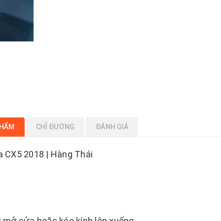
PHẨM
CHỈ ĐƯỜNG
ĐÁNH GIÁ
 CX5 2018 | Hàng Thái
 mở cửa hoặc kéo kính lên xuống