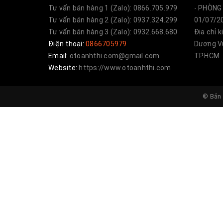
Tư vấn bán hàng 1 (Zalo): 0866.705.979
- PHÒNG 
Tư vấn bán hàng 2 (Zalo): 0937.324.299
01/07/20
Tư vấn bán hàng 3 (Zalo): 0932.668.680
Địa chỉ 
Điện thoại:
0866705979
Dương Vư
Email:
otoanhthi.com@gmail.com
TP.HCM
Website:
https://www.otoanhthi.com
© Bản 