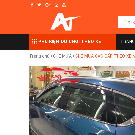
PHỤ KIỆN ĐỒ CHƠI THEO XE
TRANG
Trang chủ
CHE MƯA
CHE MƯA CAO CẤP THEO XE 