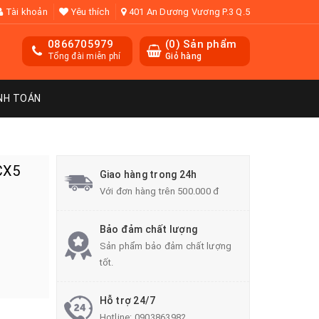
Tài khoản
Yêu thích
401 An Dương Vương P.3 Q.5
0866705979
(
0
) Sản phẩm
Tổng đài miễn phí
Giỏ hàng
NH TOÁN
CX5
Giao hàng trong 24h
Với đơn hàng trên 500.000 đ
Bảo đảm chất lượng
Sản phẩm bảo đảm chất lượng
tốt.
Hỗ trợ 24/7
Hotline:
0903863982