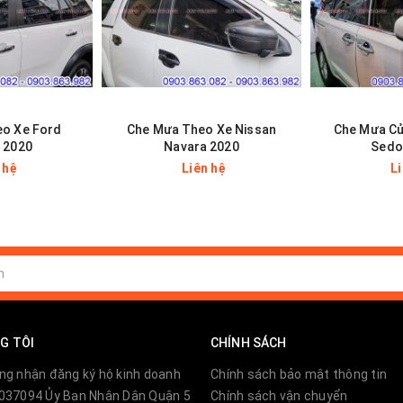
o Xe Ford
Che Mưa Theo Xe Nissan
Che Mưa Cử
 2020
Navara 2020
Sedo
 hệ
Liên hệ
L
G TÔI
CHÍNH SÁCH
ng nhận đăng ký hộ kinh doanh
Chính sách bảo mật thông tin
037094 Ủy Ban Nhân Dân Quận 5
Chính sách vận chuyển