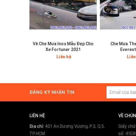
Vè Che Mưa Inox Mẫu Đẹp Cho
Che Mưa The
Xe Fortuner 2021
Everest
Liên hệ
Liên
ĐĂNG KÝ NHẬN TIN
LIÊN HỆ
VỀ CHÚN
Địa chỉ:
401 An Dương Vương, P.3, Q.5,
Giấy chứ
TP.HCM
số: 41E8