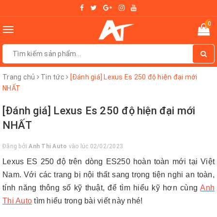
0
Toggle
navigation
Trang chủ
Tin tức
[Đánh giá] Lexus Es 250 độ hiện đại mới
NHẤT
[Đánh giá] Lexus Es 250 độ hiện đại mới
NHẤT
Đăng bởi
Anh Thi Auto
vào lúc 02/02/2023
Lexus ES 250 độ trên dòng ES250 hoàn toàn mới tại Việt
Nam. Với các trang bị nội thất sang trọng tiện nghi an toàn,
tính năng thông số kỹ thuật, để tìm hiểu kỹ hơn cùng
Anh
Thi Auto
tìm hiểu trong bài viết này nhé!