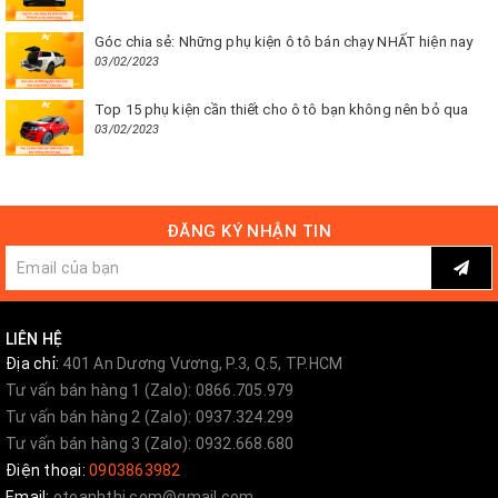
Góc chia sẻ: Những phụ kiện ô tô bán chạy NHẤT hiện nay
03/02/2023
Top 15 phụ kiện cần thiết cho ô tô bạn không nên bỏ qua
03/02/2023
ĐĂNG KÝ NHẬN TIN
LIÊN HỆ
Địa chỉ:
401 An Dương Vương, P.3, Q.5, TP.HCM
Tư vấn bán hàng 1 (Zalo): 0866.705.979
Tư vấn bán hàng 2 (Zalo): 0937.324.299
Tư vấn bán hàng 3 (Zalo): 0932.668.680
Điện thoại:
0903863982
Email:
otoanhthi.com@gmail.com