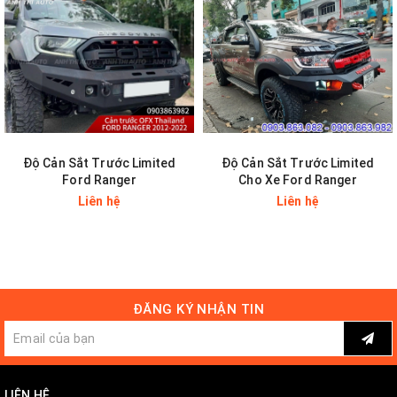
Phủ gầm bảo vệ xe
Phủ nano-ceramic bảo vệ sơn
Dán cách âm chống ồn
Độ Cản Sắt Trước Limited
Độ Cản Sắt Trước Limited
Màn hình android giải trí
Ford Ranger
Cho Xe Ford Ranger
Liên hệ
Liên hệ
Camera hành trình - camera ze
Chăm sóc xe chuyên nghiệp
ĐĂNG KÝ NHẬN TIN
------
Xem thêm các đồ chơi ô tô của chúng tôi tại
LIÊN HỆ