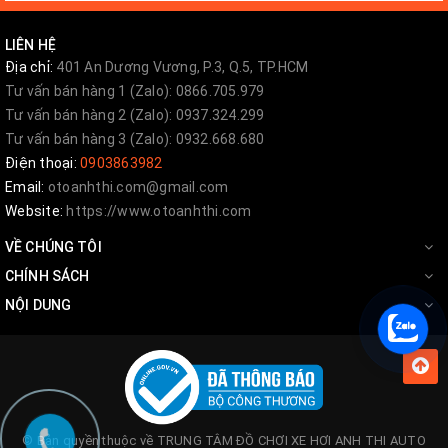
LIÊN HỆ
Địa chỉ:
401 An Dương Vương, P.3, Q.5, TP.HCM
Tư vấn bán hàng 1 (Zalo): 0866.705.979
Tư vấn bán hàng 2 (Zalo): 0937.324.299
Tư vấn bán hàng 3 (Zalo): 0932.668.680
Điện thoại:
0903863982
Email:
otoanhthi.com@gmail.com
Website:
https://www.otoanhthi.com
Xét về mẫu mã và chất lượng, ghế Limousine đích thực là sản
VỀ CHÚNG TÔI
phẩm được nhiều chủ xe đánh giá cao và lựa chọn để tân trang
CHÍNH SÁCH
nội thất xe của mình. Ghế Limousine có khá nhiều loại với những
NỘI DUNG
hình thức độ khác nhau. Tùy thuộc vào sự lựa chọn khác nhau của
khách hàng để lựa chọn mẫu mà thực hiện quy trình
độ ghế
Limousine cho ô tô Maybach V250
và những loại xe khác.
Những điểm nổi bật khi độ ghế Limousine
Massage rung , massage hơi ghế Limousine 3 cấp độ
© Bản quyền thuộc về
TRUNG TÂM ĐỒ CHƠI XE HƠI ANH THI AUTO