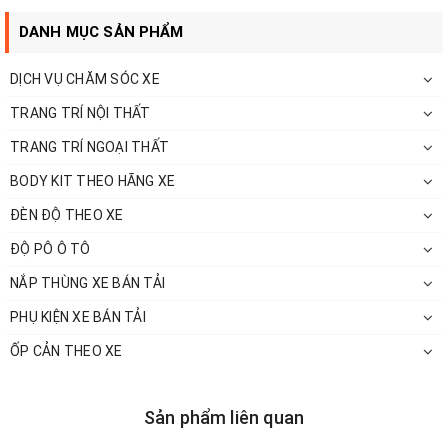
DANH MỤC SẢN PHẨM
DỊCH VỤ CHĂM SÓC XE
TRANG TRÍ NỘI THẤT
TRANG TRÍ NGOẠI THẤT
BODY KIT THEO HÃNG XE
ĐÈN ĐỘ THEO XE
ĐỘ PÔ Ô TÔ
NẮP THÙNG XE BÁN TẢI
PHỤ KIỆN XE BÁN TẢI
ỐP CẢN THEO XE
2. Độ ghế Limousine cho Maybach V250
Limousine là dòng xe hạng sang với những tiện nghi trang bị cao
Sản phẩm liên quan
cấp nhất. Tất cả nội thất bên trong xe Limousine đều được thiết
kế với phong cách thời thượng, cao cấp, tiện nghi. Đặc biệt là