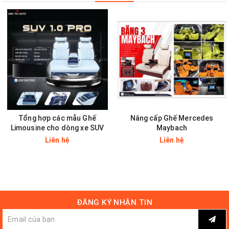
phần ghế xe tạo cảm giác cho người quan sát như trên một chiếc
chuyên cơ, hay một chiếc du thuyền mắc tiền.
Tổng hợp các mẫu Ghế
Nâng cấp Ghế Mercedes
Limousine cho dòng xe SUV
Maybach
Liên hệ
Liên hệ
ĐĂNG KÝ NHẬN TIN
Video HDSD sản phẩm của Anh Thi Auto