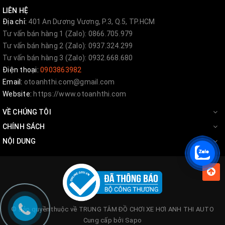
Like FaceBook:
Anh
Thi Auto
LIÊN HỆ
Địa chỉ:
401 An Dương Vương, P.3, Q.5, TP.HCM
Đăng Ký YouTube:
Anh Thi Auto
Tư vấn bán hàng 1 (Zalo): 0866.705.979
Tư vấn bán hàng 2 (Zalo): 0937.324.299
Tư vấn bán hàng 3 (Zalo): 0932.668.680
Điện thoại:
0903863982
Email:
otoanhthi.com@gmail.com
Website:
https://www.otoanhthi.com
VỀ CHÚNG TÔI
CHÍNH SÁCH
NỘI DUNG
© Bản quyền thuộc về
TRUNG TÂM ĐỒ CHƠI XE HƠI ANH THI AUTO
Cung cấp bởi
Sapo