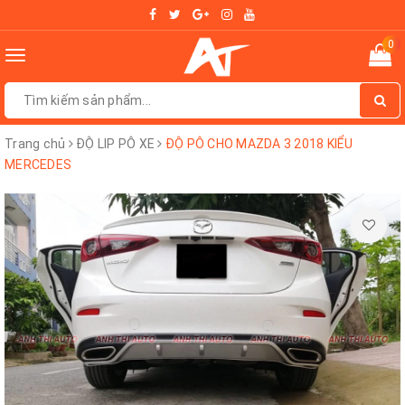
0
Toggle
navigation
Trang chủ
ĐỘ LIP PÔ XE
ĐỘ PÔ CHO MAZDA 3 2018 KIỂU
MERCEDES