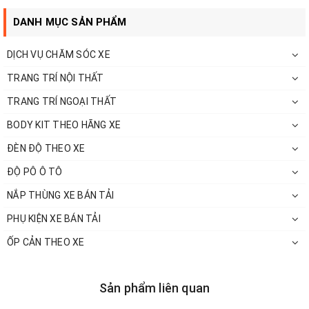
mở ổ khóa như chìa khóa cơ thông thường mà thay thế vào đó là
các nút bấm. Chiếc chìa khóa được công nghệ hóa, cài đặt cảm
DANH MỤC SẢN PHẨM
biến từ với hệ thống động cơ của xe để có thể điều khiển từ xa.
DỊCH VỤ CHĂM SÓC XE
Nhờ hoạt động dựa trên nguyên lý sóng điện từ mà chiếc chìa
khóa có khả năng tự động đóng cửa khi chủ xe quên khi ra khỏi xe,
TRANG TRÍ NỘI THẤT
có tính năng chống trộm và cảnh báo trộm rất tốt.
TRANG TRÍ NGOẠI THẤT
BODY KIT THEO HÃNG XE
ĐÈN ĐỘ THEO XE
ĐỘ PÔ Ô TÔ
NẮP THÙNG XE BÁN TẢI
PHỤ KIỆN XE BÁN TẢI
ỐP CẢN THEO XE
Sản phẩm liên quan