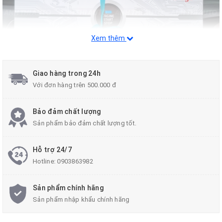
Xem thêm
Giao hàng trong 24h
Với đơn hàng trên 500.000 đ
Việc nâng cấp
Start Stop Smartkey xe KIA Morning
rất đơn giản
Bảo đảm chất lượng
và an toàn không gây ảnh hưởng gì tới hệ thống điện của xe với bộ
Sản phẩm bảo đảm chất lượng tốt.
sản phẩm FUJI cắm giắc 100%.
Hỗ trợ 24/7
Hotline:
0903863982
Tại sao lại gọi là chìa khóa thông
minh?
Sản phẩm chính hãng
Sản phẩm nhập khẩu chính hãng
Chìa khóa thông minh cho ô tô là loại chìa khóa từ, không cần vặn