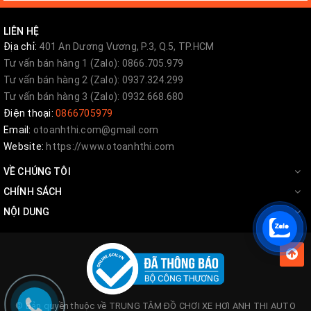
Start/Stop, nhờ vậy, đề nổ xe không cần vặn mở khóa mà chỉ cần
nhấn nút. Với nút nhấn nhỏ, được thiết kế đẹp cũng giúp tăng tính
LIÊN HỆ
thẩm mỹ cho xe của bạn.
Địa chỉ:
401 An Dương Vương, P.3, Q.5, TP.HCM
Tư vấn bán hàng 1 (Zalo): 0866.705.979
Tư vấn bán hàng 2 (Zalo): 0937.324.299
2. Tự động khóa cửa khi đi xa
Tư vấn bán hàng 3 (Zalo): 0932.668.680
Điện thoại:
0866705979
Để phòng trường hợp chủ xe quên khóa cửa, dẫn đến mất trộm,
Email:
otoanhthi.com@gmail.com
chiếc chìa khóa thông minh có tính năng tự động khóa cửa, gập
Website:
https://www.otoanhthi.com
gương chiếu hậu và lên kính khi chìa khóa cách xe ô tô trên 5m.
VỀ CHÚNG TÔI
CHÍNH SÁCH
3. Tiện ích khi khởi động/tắt máy
NỘI DUNG
Thay vì vặn ổ khóa như bình thường, bạn chỉ cần nhấn nút
Start/Stop để khởi động động cơ hoặc tắt máy một cách đơn
giản.
© Bản quyền thuộc về
TRUNG TÂM ĐỒ CHƠI XE HƠI ANH THI AUTO
4. Đề nổ từ xa