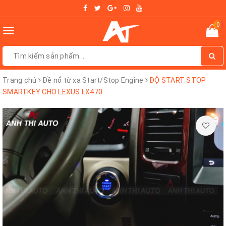
0
Toggle
navigation
Trang chủ
Đề nổ từ xa Start/Stop Engine
ĐỘ START STOP
SMARTKEY CHO LEXUS LX470