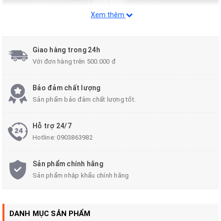
Xem thêm
Giao hàng trong 24h
Với đơn hàng trên 500.000 đ
Đối với mỗi chiếc xe vô lăng đống vai trò hết sức quan trọng, vì nó
sẽ liên quan đến cảm giác lái và các tính năng được tích hợp sẵn
Bảo đảm chất lượng
trên vô lăng giúp người dùng có một trạng thái lái xe tốt nhất. Tuy
Sản phẩm bảo đảm chất lượng tốt.
nhiên để lựa chọn được vô lăng vừa tăng tính thẩm mỹ – cảm giác
lái tốt nhất.
Hỗ trợ 24/7
Hotline:
0903863982
Sản phẩm chính hãng
Sản phẩm nhập khẩu chính hãng
DANH MỤC SẢN PHẨM