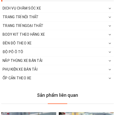
DỊCH VỤ CHĂM SÓC XE
TRANG TRÍ NỘI THẤT
TRANG TRÍ NGOẠI THẤT
BODY KIT THEO HÃNG XE
ĐÈN ĐỘ THEO XE
ĐỘ PÔ Ô TÔ
Đặc điểm về vô lăng AMG cho xe
NẮP THÙNG XE BÁN TẢI
Mercedes là gì?
PHỤ KIỆN XE BÁN TẢI
Vô lăng AMG
dành cho Mercedes được thiết kế tinh xảo,
ỐP CẢN THEO XE
không bị trầy xước, hay bị oxy bới tác nhân nào đó gây ra.
Sản phẩm sở hữu thiết kế vô lăng thế hệ mới dạng D-cut
Sản phẩm liên quan
với phần ốp làm từ hợp kim nhôm.
Vô lăng tích hợp tích hợp 2 nút điều khiển cảm ứng trên
tay lái (Touch Control Buttons), giúp người lái dễ dàng điều