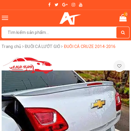
0
Toggle
navigation
Trang chủ
ĐUÔI CÁ LƯỚT GIÓ
ĐUÔI CÁ CRUZE 2014-2016