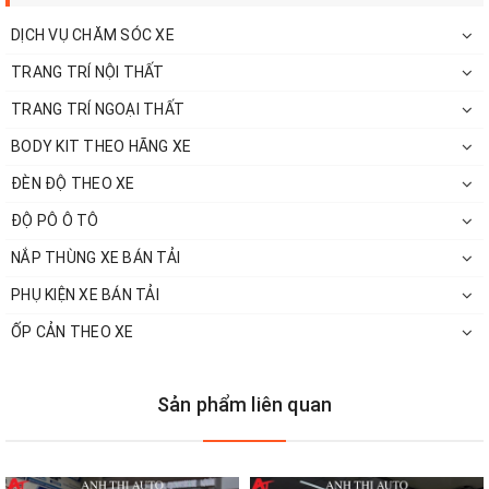
Hotline: 0903863082 - 0903863982
DỊCH VỤ CHĂM SÓC XE
Email:
anhthiautophunghoa@gmail.com
TRANG TRÍ NỘI THẤT
FB:
https://www.facebook.com/trungtamdochoi
TRANG TRÍ NGOẠI THẤT
BODY KIT THEO HÃNG XE
ĐÈN ĐỘ THEO XE
ĐỘ PÔ Ô TÔ
NẮP THÙNG XE BÁN TẢI
PHỤ KIỆN XE BÁN TẢI
ỐP CẢN THEO XE
Sản phẩm liên quan