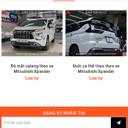
Hotline: 0903863082 - 0903863982
Email:
anhthiautophunghoa@gmail.com
Like Page
theo dõi trên FB
Liên Hệ Nhận Báo Giá
Độ mặt calang theo xe
Đuôi cá thể thao theo xe
Mitsubishi Xpander
Mitsubishi Xpander
Liên hệ
Liên hệ
ĐĂNG KÝ NHẬN TIN