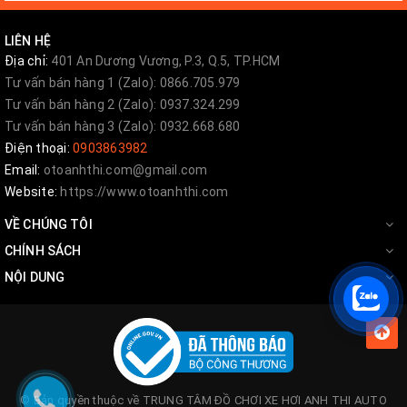
LIÊN HỆ
Địa chỉ:
401 An Dương Vương, P.3, Q.5, TP.HCM
Tư vấn bán hàng 1 (Zalo): 0866.705.979
Tư vấn bán hàng 2 (Zalo): 0937.324.299
Tư vấn bán hàng 3 (Zalo): 0932.668.680
Điện thoại:
0903863982
Email:
otoanhthi.com@gmail.com
Website:
https://www.otoanhthi.com
VỀ CHÚNG TÔI
CHÍNH SÁCH
NỘI DUNG
© Bản quyền thuộc về
TRUNG TÂM ĐỒ CHƠI XE HƠI ANH THI AUTO