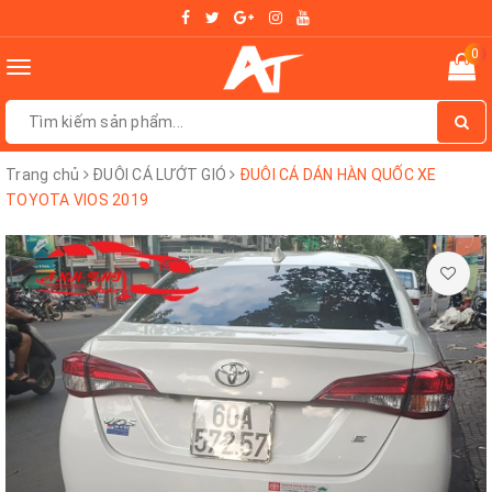
0
Toggle
navigation
Trang chủ
ĐUÔI CÁ LƯỚT GIÓ
ĐUÔI CÁ DÁN HÀN QUỐC XE
TOYOTA VIOS 2019