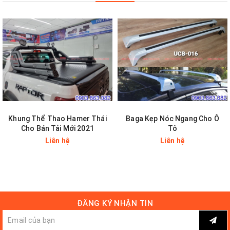
Hotline: 0903863082 - 0903863982
Email:
anhthiautophunghoa@gmail.com
Cập nhật thông tin liên tục:
Like FaceBook:
Anh
Thi Auto
Đăng Ký YouTube:
Anh Thi Auto
Khung Thể Thao Hamer Thái
Baga Kẹp Nóc Ngang Cho Ô
Cho Bán Tải Mới 2021
Tô
Liên hệ
Liên hệ
ĐĂNG KÝ NHẬN TIN