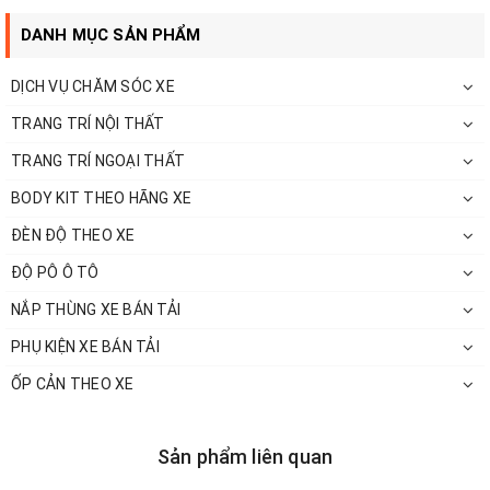
DANH MỤC SẢN PHẨM
DỊCH VỤ CHĂM SÓC XE
TRANG TRÍ NỘI THẤT
TRANG TRÍ NGOẠI THẤT
BODY KIT THEO HÃNG XE
ĐÈN ĐỘ THEO XE
ĐỘ PÔ Ô TÔ
NẮP THÙNG XE BÁN TẢI
PHỤ KIỆN XE BÁN TẢI
ỐP CẢN THEO XE
Quý khách hàng quan tâm đến sản phẩm vui
lòng liên hệ số
Sản phẩm liên quan