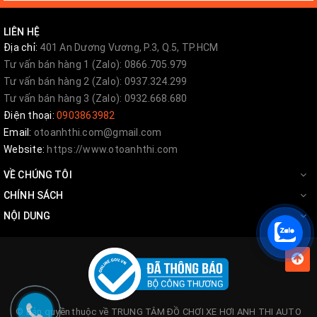
LIÊN HỆ
Địa chỉ:
401 An Dương Vương, P.3, Q.5, TP.HCM
Tư vấn bán hàng 1 (Zalo): 0866.705.979
Tư vấn bán hàng 2 (Zalo): 0937.324.299
Tư vấn bán hàng 3 (Zalo): 0932.668.680
Điện thoại:
0903863982
Email:
otoanhthi.com@gmail.com
Website:
https://www.otoanhthi.com
VỀ CHÚNG TÔI
CHÍNH SÁCH
NỘI DUNG
© Bản quyền thuộc về
TRUNG TÂM ĐỒ CHƠI XE HƠI ANH THI AUTO