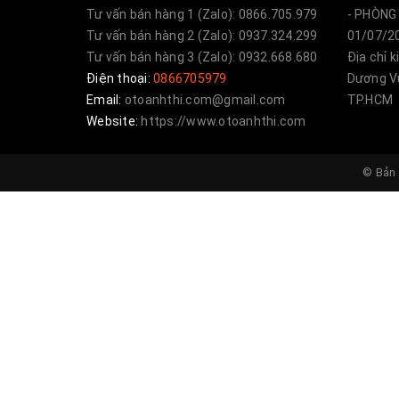
Tư vấn bán hàng 1 (Zalo): 0866.705.979
- PHÒNG 
Tư vấn bán hàng 2 (Zalo): 0937.324.299
01/07/20
Tư vấn bán hàng 3 (Zalo): 0932.668.680
Địa chỉ 
Điện thoại:
0866705979
Dương Vư
Email:
otoanhthi.com@gmail.com
TP.HCM
Website:
https://www.otoanhthi.com
© Bản 