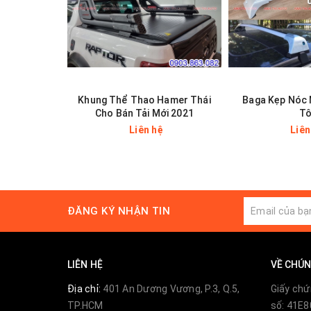
Khung Thể Thao Hamer Thái
Baga Kẹp Nóc 
Cho Bán Tải Mới 2021
T
Liên hệ
Liên
ĐĂNG KÝ NHẬN TIN
LIÊN HỆ
VỀ CHÚN
Địa chỉ:
401 An Dương Vương, P.3, Q.5,
Giấy chứ
TP.HCM
số: 41E8