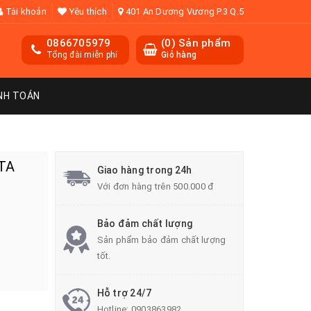
Tài khoản
Yêu thích
401 An Dương Vương P.3 Q.5
0866705979
(
0
) Sản phẩm
Tổng đài miễn phí
Giỏ hàng
NH TOÁN
TA
Giao hàng trong 24h
Với đơn hàng trên 500.000 đ
Bảo đảm chất lượng
Sản phẩm bảo đảm chất lượng
tốt.
Hỗ trợ 24/7
Hotline:
0903863982