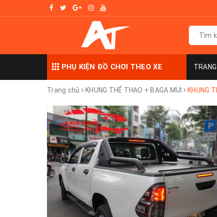
PHỤ KIỆN ĐỒ CHƠI THEO XE
TRANG
Trang chủ
KHUNG THỂ THAO + BAGA MUI
KHUNG T