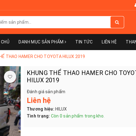
 CHỦ
DANH MỤC SẢN PHẨM
TIN TỨC
LIÊN HỆ
THA
HỂ THAO HAMER CHO TOYOTA HILUX 2019
KHUNG THỂ THAO HAMER CHO TOYO
HILUX 2019
Đánh giá sản phẩm
Liên hệ
Thương hiệu:
HILUX
Tình trạng:
Còn 0 sản phẩm trong kho.