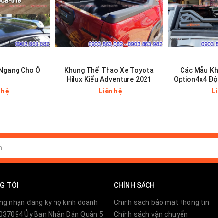
Ngang Cho Ô
Khung Thể Thao Xe Toyota
Các Mẫu K
ô
Hilux Kiểu Adventure 2021
Option4x4 Độ
 hệ
Liên hệ
L
G TÔI
CHÍNH SÁCH
ng nhận đăng ký hộ kinh doanh
Chính sách bảo mật thông tin
037094 Ủy Ban Nhân Dân Quận 5
Chính sách vận chuyển