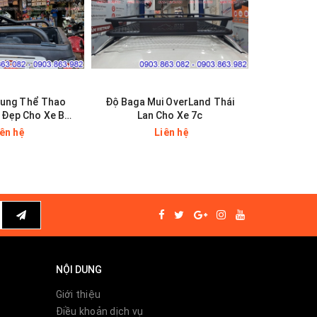
hung Thể Thao
Độ Baga Mui OverLand Thái
Baga Nhôm
 Đẹp Cho Xe Bán
Lan Cho Xe 7c
Tải
iên hệ
Liên hệ
NỘI DUNG
Giới thiệu
Điều khoản dịch vụ