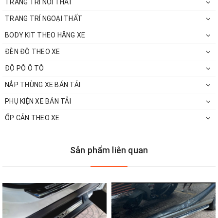
TRANG TRÍ NỘI THẤT
Audi...chủ những chiếc xe đời cũ có mong muốn độ nâng đời lên
TRANG TRÍ NGOẠI THẤT
phom xe đời mới để thay đổi diện mạo cho chiếc xe sang trọng
hơn, lạ hơn mà với chi phí rẻ hơn rất nhiều so với việc mua chiếc
BODY KIT THEO HÃNG XE
xe mới.
ĐÈN ĐỘ THEO XE
ĐỘ PÔ Ô TÔ
NẮP THÙNG XE BÁN TẢI
PHỤ KIỆN XE BÁN TẢI
ỐP CẢN THEO XE
Sản phẩm liên quan