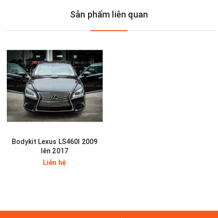
Hotline hỗ trợ khách hàng (Zalo):
-
Sản phẩm liên quan
HÃY GỌI CHO CHÚNG TÔI
🎯🎯🎯 Hỗ trợ khách hàng trực tuyến:
CHAT NGAY
Địa chỉ: 401-399-397 An Dương Vương, P.3, Q.5, TP.HCM Chỉ
đường ➡➡➡ click
Google Maps
------
Ngoài ra chúng tôi còn rất nhiều DỊCH VỤ & HỖ TRỢ như:
Độ đuôi pô thể thao - nổ on/off
Bodykit Lexus LS460l 2009
Độ đèn nguyên cụm - thay bóng tăng sáng
lên 2017
Liên hệ
Thay mâm - vỏ
Bọc ghế da
Bọc trần laphong - sàn simili