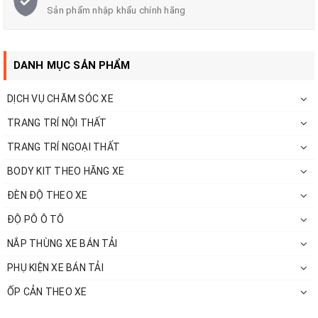
Sản phẩm nhập khẩu chính hãng
DANH MỤC SẢN PHẨM
DỊCH VỤ CHĂM SÓC XE
TRANG TRÍ NỘI THẤT
TRANG TRÍ NGOẠI THẤT
BODY KIT THEO HÃNG XE
ĐÈN ĐỘ THEO XE
ĐỘ PÔ Ô TÔ
NẮP THÙNG XE BÁN TẢI
Xem thêm các đồ chơi ô tô của chúng tôi tại
website:
https://www.otoanhthi.com/
PHỤ KIỆN XE BÁN TẢI
ỐP CẢN THEO XE
Kênh Youtube:
https://www.youtube.com/c/AnhThiAuto