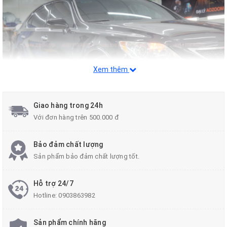
Xem thêm
Giao hàng trong 24h
Với đơn hàng trên 500.000 đ
Phần diện mạo của xe sau khi nâng cấp thay đổi hoàn toàn với 35
Bảo đảm chất lượng
chi tiết lớn nhỏ khác nhau. Nếu không biết, nhiều người sẽ lầm
Sản phẩm bảo đảm chất lượng tốt.
tưởng đây là một chiếc LS460 đời 2017. Phần đầu xe, các kỹ thuật
viên tiến hành thay thế cản trước, lưới tản nhiệt, hai bên hông xe,
Hỗ trợ 24/7
nắp ca-pô, chắn bùn, ốp hốc bánh. Trong khi đó, cản sau của xe,
Hotline:
0903863982
nắp cốp sau, gương chiếu hậu cũng được thay thế như trên phiên
bản 2017.
Sản phẩm chính hãng