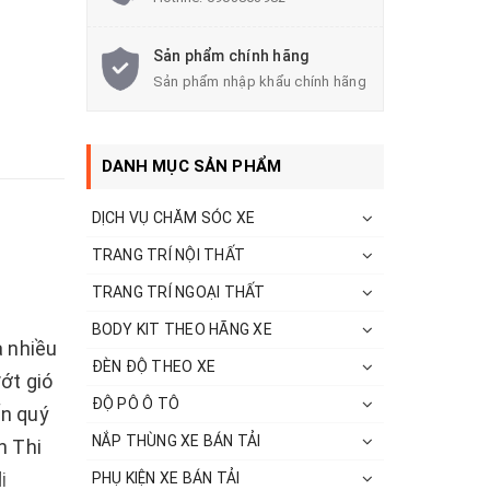
Sản phẩm chính hãng
Sản phẩm nhập khẩu chính hãng
DANH MỤC SẢN PHẨM
DỊCH VỤ CHĂM SÓC XE
TRANG TRÍ NỘI THẤT
TRANG TRÍ NGOẠI THẤT
BODY KIT THEO HÃNG XE
a nhiều
ĐÈN ĐỘ THEO XE
ướt gió
ĐỘ PÔ Ô TÔ
ến quý
NẮP THÙNG XE BÁN TẢI
h Thi
i
PHỤ KIỆN XE BÁN TẢI