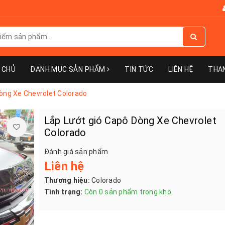
 CHỦ
DANH MỤC SẢN PHẨM
TIN TỨC
LIÊN HỆ
THA
òng Xe Chevrolet Colorado
Lắp Lướt gió Capô Dòng Xe Chevrolet
Colorado
Đánh giá sản phẩm
Liên hệ
Thương hiệu:
Colorado
Tình trạng:
Còn 0 sản phẩm trong kho.