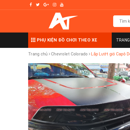
PHỤ KIỆN ĐỒ CHƠI THEO XE
TRANG
Trang chủ
Chevrolet Colorado
Lắp Lướt gió Capô D