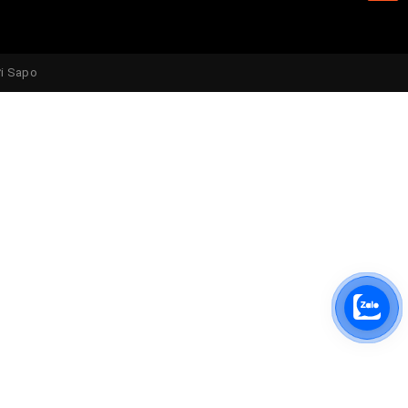
ẽ là sự
của
ởi
Sapo
ẽ là sự
của
quý