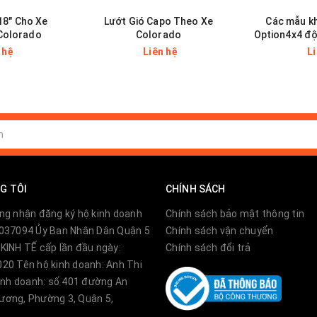
8" Cho Xe
Lướt Gió Capo Theo Xe
Các mẫu k
Colorado
Colorado
Option4x4 độ
 hệ
Liên hệ
L
G TÔI
CHÍNH SÁCH
ng nhận đăng ký hộ kinh doanh
Chính sách bảo mật thông tin
tiêu cực từ môi trường.
037094 Ủy Ban Nhân Dân Quận 5
Chính sách vận chuyển
KINH TẾ cấp lần đầu ngày:
Chính sách đổi trả
 cách dễ dàng ít tốn thời gian mà không gây ảnh hưởng
20 Tên hộ kinh doanh: Anh Thi
kinh doanh: số 401 đường An
ơng, Phường 3, Quận 5,
sang trọng độc đáo đối với khách hàng khi đến với chú