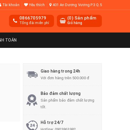
Tài khoản
Yêu thích
401 An Dương Vương P.3 Q.5
0866705979
(
0
) Sản phẩm
Tổng đài miễn phí
Giỏ hàng
NH TOÁN
Giao hàng trong 24h
Với đơn hàng trên 500.000 đ
Bảo đảm chất lượng
Sản phẩm bảo đảm chất lượng
tốt.
Hỗ trợ 24/7
Hotline:
0903863982