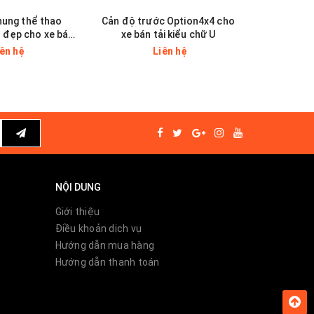
hung thể thao
Cản độ trước Option4x4 cho
Ốp hôn
 đẹp cho xe bán
xe bán tải kiểu chữ U
Chevrole
tải
Co
iên hệ
Liên hệ
NỘI DUNG
Giới thiệu
Điều khoản dịch vụ
Hướng dẫn mua hàng
 đển
Hướng dẫn thanh toán
ng tôi.