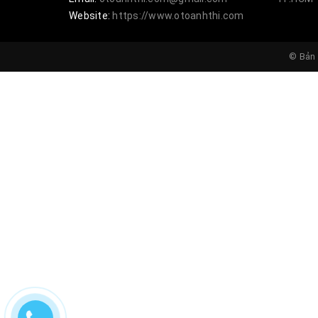
Website:
https://www.otoanhthi.com
- Chúng tôi là đơn vị vô cùng uy tín trên t
lựa chọn tối ưu nhất cho quý khách hàng 
© Bản 
khách hàng đẹp hơn.
- Chúng tôi là đơn vị vô cùng uy tín trên t
lựa chọn tối ưu nhất cho quý khách hàng 
khách hàng đẹp hơn.
- Sản phẩm được nhập khẩu 100% từ ngoà
- Đội ngũ nhân viên đã có nhiều năm kinh 
khách hàng tạo nên những mẫu mã đẹp và 
XEM THÊM
https://www.otoanhthi.com/do-choi-phu-k