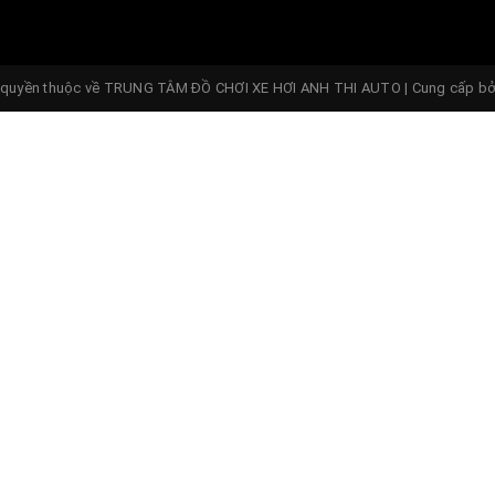
hị trường hiện nay với giá thành sản phẩm cực kì mềm, s
có thể bổ sung thêm những sản phẩm giúp cho xế hộp 
quyền thuộc về
TRUNG TÂM ĐỒ CHƠI XE HƠI ANH THI AUTO
|
Cung cấp b
hị trường hiện nay với giá thành sản phẩm cực kì mềm, s
có thể bổ sung thêm những sản phẩm giúp cho xế hộp 
i nước.
nghiệm trong ngành sẽ là những nhà thiết kế cùng với 
quý tộc nhất.
ien-chevrolet-colorado