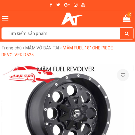
0
Toggle
navigation
Trang chủ
MÂM VỎ BÁN TẢI
MÂM FUEL 18" ONE PIECE
REVOLVER D525