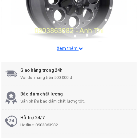
Xem thêm
Quý khách hàng quan tâm đến sản phẩm vui
lòng liên hệ số
Giao hàng trong 24h
Hotline: 0903863082 - 0903863982
Với đơn hàng trên 500.000 đ
Email:
anhthiautophunghoa@gmail.com
Like Page
theo dõi trên FB
Liên Hệ Nhận Báo Giá
Bảo đảm chất lượng
Sản phẩm bảo đảm chất lượng tốt.
Hỗ trợ 24/7
Hotline:
0903863982