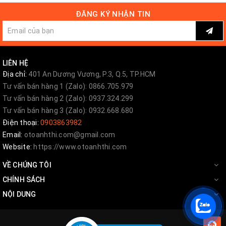
ĐĂNG KÝ NHẬN TIN
LIÊN HỆ
Địa chỉ:
401 An Dương Vương, P.3, Q.5, TP.HCM
Tư vấn bán hàng 1 (Zalo): 0866.705.979
Tư vấn bán hàng 2 (Zalo): 0937.324.299
Tư vấn bán hàng 3 (Zalo): 0932.668.680
Điện thoại:
0903863982
Email:
otoanhthi.com@gmail.com
Website:
https://www.otoanhthi.com
VỀ CHÚNG TÔI
CHÍNH SÁCH
NỘI DUNG