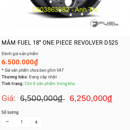
MÂM FUEL 18" ONE PIECE REVOLVER D525
Đánh giá sản phẩm
6.500.000₫
*
Giá sản phẩm chưa bao gồm VAT
Thương hiệu:
Đang cập nhật
Tình trạng:
Còn 0 sản phẩm trong kho.
Giá:
6̶̶,5̶̶0̶̶0̶̶,0̶̶0̶̶0̶̶
đ̶
6,250,000
đ
Số lượng
–
+