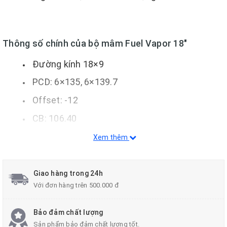
Thông số chính của bộ mâm Fuel Vapor 18″
Đường kính 18×9
PCD: 6×135, 6×139.7
Offset: -12
CB: 106.40
Màu: Matte Black (Đen mờ)
Xem thêm
Gắn được cho hầu hết các dòng xe bán tải,
SUV (trừ Nissan Navara)
Giao hàng trong 24h
Với đơn hàng trên 500.000 đ
Bảo đảm chất lượng
Sản phẩm bảo đảm chất lượng tốt.