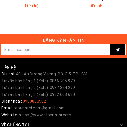
Liên hệ
Liên hệ
Quý khách hàng quan tâm đến sản phẩm vui
lòng liên hệ số
Hotline: 0903863082 - 0903863982
Email:
anhthiautophunghoa@gmail.com
ĐĂNG KÝ NHẬN TIN
Like Page
theo dõi trên FB
Liên Hệ Nhận Báo Giá
LIÊN HỆ
Địa chỉ:
401 An Dương Vương, P.3, Q.5, TP.HCM
Tư vấn bán hàng 1 (Zalo): 0866.705.979
Tư vấn bán hàng 2 (Zalo): 0937.324.299
Tư vấn bán hàng 3 (Zalo): 0932.668.680
Điện thoại:
0903863982
Email:
otoanhthi.com@gmail.com
Website:
https://www.otoanhthi.com
VỀ CHÚNG TÔI