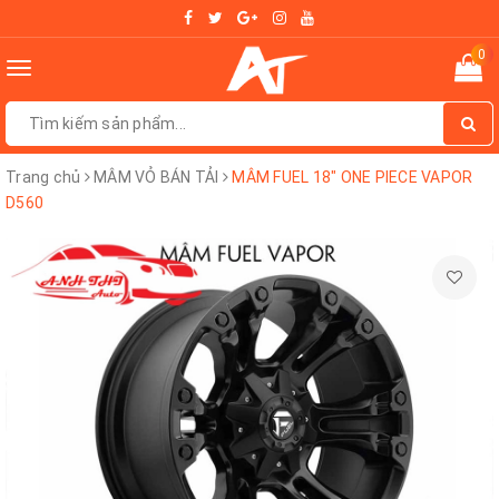
0
Toggle
navigation
Trang chủ
MÂM VỎ BÁN TẢI
MÂM FUEL 18" ONE PIECE VAPOR
D560