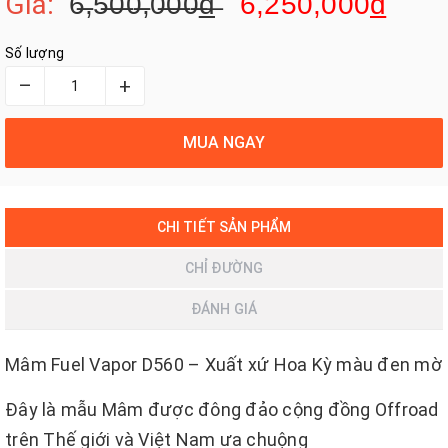
Giá:
6̶̶,5̶̶0̶̶0̶̶,0̶̶0̶̶0̶̶
đ̶
6,250,000
đ
Số lượng
–
+
MUA NGAY
CHI TIẾT SẢN PHẨM
CHỈ ĐƯỜNG
ĐÁNH GIÁ
Mâm Fuel Vapor D560 – Xuất xứ Hoa Kỳ màu đen mờ
Đây là mẫu Mâm được đông đảo cộng đồng Offroad
trên Thế giới và Việt Nam ưa chuộng