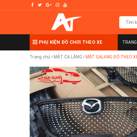
PHỤ KIỆN ĐỒ CHƠI THEO XE
TRANG
Trang chủ
MẶT CA LĂNG
MẶT GALANG ĐỘ THEO X