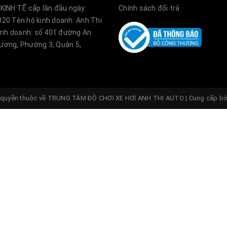
KINH TẾ cấp lần đầu ngày:
Chính sách đổi trả
20 Tên hộ kinh doanh: Anh Thi
kinh doanh: số 401 đường An
ơng, Phường 3, Quận 5,
quyền thuộc về
TRUNG TÂM ĐỒ CHƠI XE HƠI ANH THI AUTO
|
Cung cấp b
ẩm vui lòng liên hệ số
com
tamdochoixehoianhthiauto