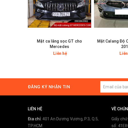
Mặt ca lăng sọc GT cho
Mặt Calang Độ C
Mercedes
20
Liên hệ
Liên
ĐĂNG KÝ NHẬN TIN
LIÊN HỆ
VỀ CHÚN
Địa chỉ:
401 An Dương Vương, P.3, Q.5,
Giấy chứ
TP.HCM
số: 41E8