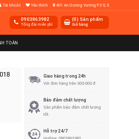
Tài khoản
Yêu thích
401 An Dương Vương P.3 Q.5
0903863982
(
0
) Sản phẩm
Tổng đài miễn phí
Giỏ hàng
NH TOÁN
018
Giao hàng trong 24h
Với đơn hàng trên 500.000 đ
Bảo đảm chất lượng
Sản phẩm bảo đảm chất lượng
tốt.
Hỗ trợ 24/7
Hotline:
0903863982