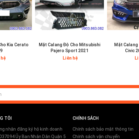
ho Kia Cerato
Mặt Calang Độ Cho Mitsubishi
Mặt Calang
19
Pajero Sport 2021
Civic 
 hệ
Liên hệ
L
G TÔI
CHÍNH SÁCH
ng nhận đăng ký hộ kinh doanh
Chính sách bảo mật thông tin
037094 Ủy Ban Nhân Dân Quận 5
Chính sách vận chuyển