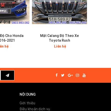
 Độ Cho Honda
Mặt Calang Độ Theo Xe
Mặt Cala
2016-2021
Toyota Rush
iên hệ
Liên hệ
NỘI DUNG
Giới thiệu
Điều khoản dịch vụ