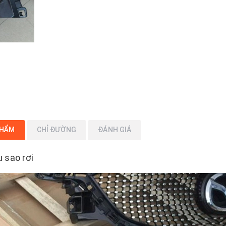
PHẨM
CHỈ ĐƯỜNG
ĐÁNH GIÁ
 sao rơi