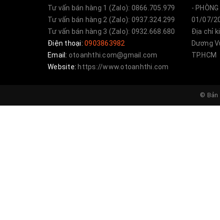
Tư vấn bán hàng 1 (Zalo): 0866.705.979
- PHÒNG 
Tư vấn bán hàng 2 (Zalo): 0937.324.299
01/07/20
Tư vấn bán hàng 3 (Zalo): 0932.668.680
Địa chỉ 
Điện thoại:
0903863982
Dương Vư
Email:
otoanhthi.com@gmail.com
TP.HCM
Website:
https://www.otoanhthi.com
© Bản 
Quý khách hàng quan tâm đến sản ph
Hotline: 0903863082 - 0903863982
Email:
anhthiautophunghoa@gmail.
FB:
https://www.facebook.com/trung