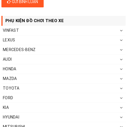
GỬI BÌNH LUẬN
PHỤ KIỆN ĐỒ CHƠI THEO XE
VINFAST
LEXUS
MERCEDES-BENZ
AUDI
HONDA
MAZDA
TOYOTA
FORD
KIA
HYUNDAI
MITSUBISHI