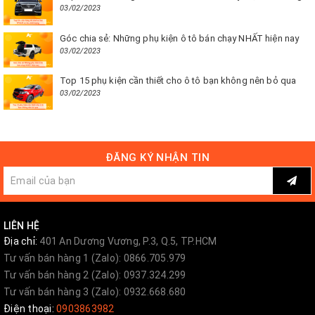
03/02/2023
Góc chia sẻ: Những phụ kiện ô tô bán chạy NHẤT hiện nay
03/02/2023
Top 15 phụ kiện cần thiết cho ô tô bạn không nên bỏ qua
03/02/2023
ĐĂNG KÝ NHẬN TIN
LIÊN HỆ
Địa chỉ:
401 An Dương Vương, P.3, Q.5, TP.HCM
Tư vấn bán hàng 1 (Zalo): 0866.705.979
Tư vấn bán hàng 2 (Zalo): 0937.324.299
Tư vấn bán hàng 3 (Zalo): 0932.668.680
Điện thoại:
0903863982