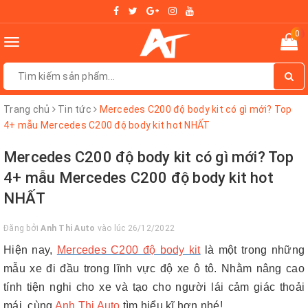
0
Toggle
navigation
Trang chủ
Tin tức
Mercedes C200 độ body kit có gì mới? Top
4+ mẫu Mercedes C200 độ body kit hot NHẤT
Mercedes C200 độ body kit có gì mới? Top
4+ mẫu Mercedes C200 độ body kit hot
NHẤT
Đăng bởi
Anh Thi Auto
vào lúc 26/12/2022
Hiện nay,
Mercedes C200 độ body kit
là một trong những
mẫu xe đi đầu trong lĩnh vực độ xe ô tô. Nhằm nâng cao
tính tiện nghi cho xe và tạo cho người lái cảm giác thoải
mái, cùng
Anh Thi Auto
tìm hiểu kĩ hơn nhé!