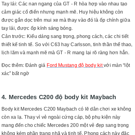
Tay lái: Các nan ngang của GT - R hòa hợp vào nhau tạo
cảm giác cổ điển nhưng mạnh mẽ. Huy hiệu không còn
được gắn dọc trên mui xe mà thay vào đó là ốp chính giữa
tay lái, được ốp kính sáng bóng.
Cản trước: Kiểu dáng sang trọng, phong cách, các chi tiết
thiết kế tinh tế. So với C63 hay Carlsson, tinh thần thể thao,
lịch lãm và mạnh mẽ mà GT - R mang lại rõ ràng hơn hẳn.
Đọc thêm
:
Đánh giá
Ford Mustang độ body kit
với màn “lột
xác” bất ngờ
4. Mercedes C200 độ body kit Maybach
Body kit Mercedes C200 Maybach có lẽ dân chơi xe không
còn xa lạ. Thay vì vẻ ngoài cứng cáp, bộ phụ kiện này
mang đến cho chiếc Mercedes 200 một vẻ đẹp sang trọng
không kém phần trang nhã và tinh tế. Phong cách này đặc