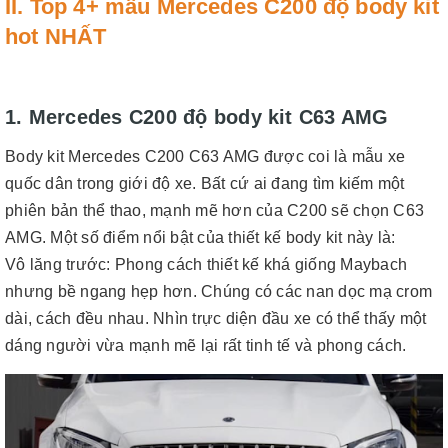
II. Top 4+ mẫu Mercedes C200 độ body kit
hot NHẤT
1. Mercedes C200 độ body kit C63 AMG
Body kit Mercedes C200 C63 AMG được coi là mẫu xe
quốc dân trong giới độ xe. Bất cứ ai đang tìm kiếm một
phiên bản thể thao, mạnh mẽ hơn của C200 sẽ chọn C63
AMG. Một số điểm nổi bật của thiết kế body kit này là:
Vô lăng trước: Phong cách thiết kế khá giống Maybach
nhưng bề ngang hẹp hơn. Chúng có các nan dọc mạ crom
dài, cách đều nhau. Nhìn trực diện đầu xe có thể thấy một
dáng người vừa mạnh mẽ lại rất tinh tế và phong cách.