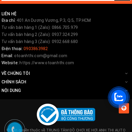
2016
LIÊN HỆ
Địa chỉ:
401 An Dương Vương, P.3, Q.5, TP.HCM
Tư vấn bán hàng 1 (Zalo): 0866.705.979
Tư vấn bán hàng 2 (Zalo): 0937.324.299
Tư vấn bán hàng 3 (Zalo): 0932.668.680
Điện thoại:
0903863982
Email:
otoanhthi.com@gmail.com
Website:
https://www.otoanhthi.com
VỀ CHÚNG TÔI
CHÍNH SÁCH
NỘI DUNG
© Bản quyền thuộc về
TRUNG TÂM ĐỒ CHƠI XE HƠI ANH THI AUTO