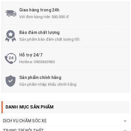
------
Giao hàng trong 24h
Với đơn hàng trên 500.000 đ
Những điều cần làm khi mới mua xe như:
Bảo đảm chất lượng
Dán film cách nhiệt
Sản phẩm bảo đảm chất lượng tốt.
Phủ gầm bảo vệ xe
Hỗ trợ 24/7
Hotline:
0903863982
Phủ nano-ceramic bảo vệ sơn
Sản phẩm chính hãng
Sản phẩm nhập khẩu chính hãng
Dán cách âm chống ồn
DANH MỤC SẢN PHẨM
Màn hình android giải trí
DỊCH VỤ CHĂM SÓC XE
Camera hành trình - camera ze
TRANG TRÍ NỘI THẤT