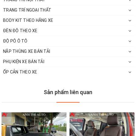
TRANG TRÍ NGOẠI THẤT
Chăm sóc xe chuyên nghiệp
BODY KIT THEO HÃNG XE
------
ĐÈN ĐỘ THEO XE
ĐỘ PÔ Ô TÔ
Xem thêm các đồ chơi ô tô của chúng tôi tại
NẮP THÙNG XE BÁN TẢI
website:
https://www.otoanhthi.com/
PHỤ KIỆN XE BÁN TẢI
Kênh
ỐP CẢN THEO XE
Youtube:
https://www.youtube.com/c/AnhThiAuto
Sản phẩm liên quan
Hotline hỗ trợ khách hàng (Zalo):
-
HÃY GỌI CHO CHÚNG
TÔI