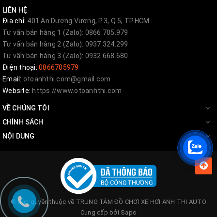
LIÊN HỆ
Địa chỉ:
401 An Dương Vương, P.3, Q.5, TP.HCM
Tư vấn bán hàng 1 (Zalo): 0866.705.979
Tư vấn bán hàng 2 (Zalo): 0937.324.299
Tư vấn bán hàng 3 (Zalo): 0932.668.680
Điện thoại:
0866705979
Email:
otoanhthi.com@gmail.com
Website:
https://www.otoanhthi.com
VỀ CHÚNG TÔI
CHÍNH SÁCH
NỘI DUNG
© Bản quyền thuộc về
TRUNG TÂM ĐỒ CHƠI XE HƠI ANH THI AUTO
Cung cấp bởi
Sapo