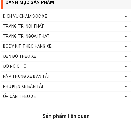
DANH MỤC SẢN PHẨM
DỊCH VỤ CHĂM SÓC XE
TRANG TRÍ NỘI THẤT
TRANG TRÍ NGOẠI THẤT
BODY KIT THEO HÃNG XE
ĐÈN ĐỘ THEO XE
ĐỘ PÔ Ô TÔ
NẮP THÙNG XE BÁN TẢI
PHỤ KIỆN XE BÁN TẢI
ỐP CẢN THEO XE
Quý khách hàng quan tâm đến sản phẩm vui
Sản phẩm liên quan
lòng liên hệ số