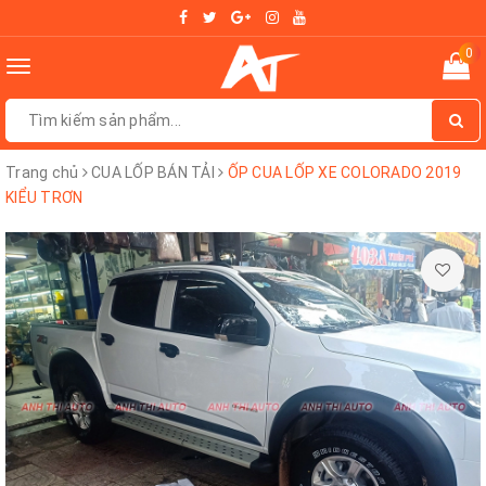
0
Toggle
navigation
Trang chủ
CUA LỐP BÁN TẢI
ỐP CUA LỐP XE COLORADO 2019
KIỂU TRƠN