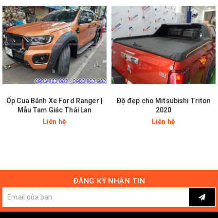
Hotline: 0903863082 - 0903863982
Email:
anhthiautophunghoa@gmail.com
Cập nhật thông tin liên tục:
Like FaceBook:
Anh
Thi Auto
Đăng Ký YouTube:
Anh Thi Auto
Ốp Cua Bánh Xe Ford Ranger |
Độ đẹp cho Mitsubishi Triton
Mẫu Tam Giác Thái Lan
2020
Liên hệ
Liên hệ
ĐĂNG KÝ NHẬN TIN