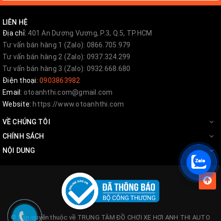
LIÊN HỆ
Địa chỉ:
401 An Dương Vương, P.3, Q.5, TP.HCM
Tư vấn bán hàng 1 (Zalo): 0866.705.979
Tư vấn bán hàng 2 (Zalo): 0937.324.299
Tư vấn bán hàng 3 (Zalo): 0932.668.680
Chống gây trầy làm mất thẫm mỹ của xe
Điện thoại:
0903863982
Email:
otoanhthi.com@gmail.com
Website:
https://www.otoanhthi.com
VỀ CHÚNG TÔI
CHÍNH SÁCH
NỘI DUNG
© Bản quyền thuộc về
TRUNG TÂM ĐỒ CHƠI XE HƠI ANH THI AUTO