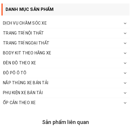
DANH MỤC SẢN PHẨM
DỊCH VỤ CHĂM SÓC XE
TRANG TRÍ NỘI THẤT
TRANG TRÍ NGOẠI THẤT
BODY KIT THEO HÃNG XE
ĐÈN ĐỘ THEO XE
Giá thành thấp chi phí lắp đặt phù hợp với túi
ĐỘ PÔ Ô TÔ
tiền của khách hàng.
NẮP THÙNG XE BÁN TẢI
PHỤ KIỆN XE BÁN TẢI
ỐP CẢN THEO XE
Sản phẩm liên quan