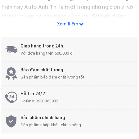
hiện nay Auto Anh Thi là một trong những đơn vị với
thực lực vốn có của mình cùng với đội ngũ thành
Xem thêm
thạo tay nghề và có rất nhiều năm kinh nghiệp trong
nghề luôn luôn tự hào là địa điểm lựa chọn để nâng
cấp xế yêu của quý khách hàng.
Giao hàng trong 24h
Với đơn hàng trên 500.000 đ
Thuận lợi:
Bảo đảm chất lượng
Trang thiết bị được nhập từ nhiều nước như
Sản phẩm bảo đảm chất lượng tốt.
Thái Lan, Malaysia, và Singapore.
Độ bền cao chất lượng sản phẩm tốt.
Hỗ trợ 24/7
Hotline:
0903863982
Sản phẩm chính hãng
Sản phẩm nhập khẩu chính hãng