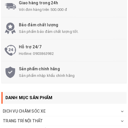
Giao hàng trong 24h
- Chất liệu Tốt và có độ bền cao.
Với đơn hàng trên 500.000 đ
- .Giá thành sản phẩm thấp chi phí lắp đặt rẻ hơn thị
Bảo đảm chất lượng
trường.
Sản phẩm bảo đảm chất lượng tốt.
- Ốp viền sương mù giúp xe sáng hơn và chống được
Hỗ trợ 24/7
bụi bám vào đèn.
Hotline:
0903863982
- Lắp đặt nhanh và an toàn tuyệt đối cho xế hộp của
Sản phẩm chính hãng
bạn.
Sản phẩm nhập khẩu chính hãng
DANH MỤC SẢN PHẨM
DỊCH VỤ CHĂM SÓC XE
TRANG TRÍ NỘI THẤT