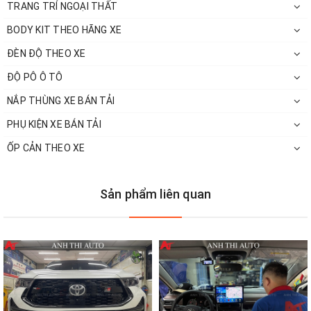
TRANG TRÍ NGOẠI THẤT
BODY KIT THEO HÃNG XE
ĐÈN ĐỘ THEO XE
ĐỘ PÔ Ô TÔ
NẮP THÙNG XE BÁN TẢI
PHỤ KIỆN XE BÁN TẢI
Xem Thêm:
ỐP CẢN THEO XE
Đồ chơi xe Toyota Innova 2021
Sản phẩm liên quan
https://www.otoanhthi.com/do-choi-phu-kien-
toyota-innova
Những điều cần làm khi mới mua xe như:
Dán film cách nhiệt