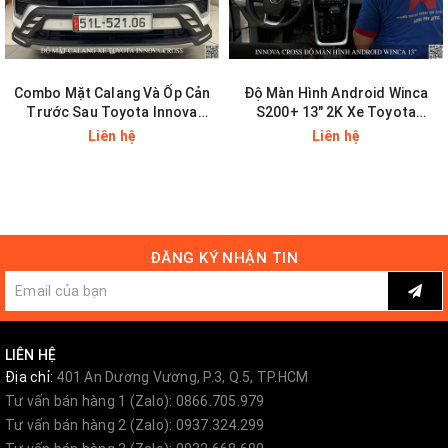
Phủ gầm bảo vệ xe
Phủ nano-ceramic bảo vệ sơn
Combo Mặt Calang Và Ốp Cản
Độ Màn Hình Android Winca
Trước Sau Toyota Innova
S200+ 13" 2K Xe Toyota
Cross
Innova Cross
Liên hệ
Liên hệ
Dán cách âm chống ồn
Màn hình android giải trí
ĐĂNG KÝ NHẬN TIN
Camera hành trình - camera ze
Chăm sóc xe chuyên nghiệp
LIÊN HỆ
Địa chỉ:
401 An Dương Vương, P.3, Q.5, TP.HCM
------
Tư vấn bán hàng 1 (Zalo): 0866.705.979
Tư vấn bán hàng 2 (Zalo): 0937.324.299
Xem thêm các đồ chơi ô tô của chúng tôi tại