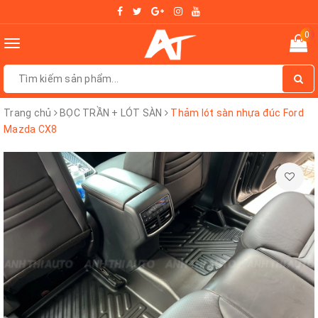
0
Toggle
navigation
Trang chủ
BỌC TRẦN + LÓT SÀN
Thảm lót sàn nhựa đúc Ford
Mazda CX8