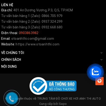
LIÊN HỆ
Địa chỉ:
401 An Dương Vương, P.3, Q.5, TP.HCM
Tư vấn bán hàng 1 (Zalo): 0866.705.979
Tư vấn bán hàng 2 (Zalo): 0937.324.299
Tư vấn bán hàng 3 (Zalo): 0932.668.680
Điện thoại:
0903863982
Email:
otoanhthi.com@gmail.com
Website:
https://www.otoanhthi.com
VỀ CHÚNG TÔI
CHÍNH SÁCH
NỘI DUNG
© Bản quyền thuộc về
TRUNG TÂM ĐỒ CHƠI XE HƠI ANH THI AUTO
Cung cấp bởi
Sapo