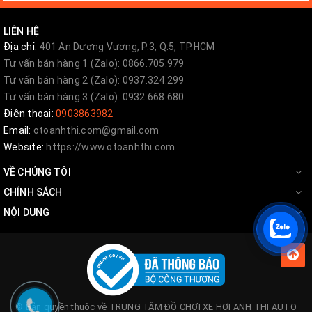
LIÊN HỆ
Địa chỉ:
401 An Dương Vương, P.3, Q.5, TP.HCM
Tư vấn bán hàng 1 (Zalo): 0866.705.979
Tư vấn bán hàng 2 (Zalo): 0937.324.299
Tư vấn bán hàng 3 (Zalo): 0932.668.680
Điện thoại:
0903863982
Email:
otoanhthi.com@gmail.com
Website:
https://www.otoanhthi.com
VỀ CHÚNG TÔI
CHÍNH SÁCH
NỘI DUNG
© Bản quyền thuộc về
TRUNG TÂM ĐỒ CHƠI XE HƠI ANH THI AUTO