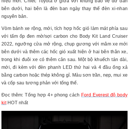
hiệu mới. Chiếc Toyota ở giữa với khung bảo vệ dữ dằn
bên dưới, hai bên là đèn ban ngày thay thế đèn xi-nhan
nguyên bản.
Vòm bánh xe rộng, mới, tích hợp hốc gió làm mát phía sau
với tấm ốp đen mờ/sợi carbon cho Body Kit Land Cruiser
2022, ngưỡng cửa mở rộng, chụp gương với mâm xe mới
bên dưới và thêm các hốc gió xuất hiện ở hai bên thân xe,
trong khi đuôi xe có thêm cản sau. Một bộ khuếch tán dài,
mới, đi kèm với đèn phanh LED thứ hai và 4 đầu ống xả
bằng carbon hoặc thép không gỉ. Màu sơn trần, nẹp, mui xe
và cốp sau tương phản với tổng thể.
Đọc thêm
:
Tổng hợp 4+ phong cách
Ford Everest độ body
kit
HOT nhất