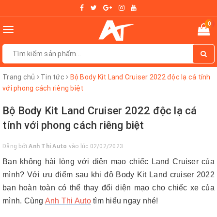
0
Toggle
navigation
Trang chủ
Tin tức
Bộ Body Kit Land Cruiser 2022 độc lạ cá tính
với phong cách riêng biệt
Bộ Body Kit Land Cruiser 2022 độc lạ cá
tính với phong cách riêng biệt
Đăng bởi
Anh Thi Auto
vào lúc 02/02/2023
Bạn không hài lòng với diện mạo chiếc Land Cruiser của
mình? Với ưu điểm sau khi độ Body Kit Land cruiser 2022
bạn hoàn toàn có thể thay đổi diện mạo cho chiếc xe của
mình. Cùng
Anh Thi Auto
tìm hiểu ngay nhé!