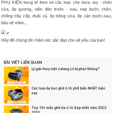
PHỤ KIỆN trang trí theo xe các loại: che mưa, tay - chén
cửa, ốp gương, viền đèn trước - sau, nẹp bước chân,
chống trầy cốp, đuôi cá, ốp hông cửa, ốp cản trước-sau,
bảo vệ mâm...
Hãy để chúng tôi chăm sóc sắc đẹp cho xế yêu của bạn!
BÀI VIẾT LIÊN QUAN
Lý giải thay mặt calang có bị phạt không?
Các loại da bọc ghế ô tô phổ biến NHẤT hiện
nay
Top 10+ mẫu ghế da ô tô đẹp nhất năm 2022-
2023