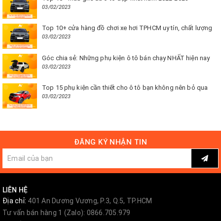
03/02/2023
Top 10+ cửa hàng đồ chơi xe hơi TPHCM uy tín, chất lượng
03/02/2023
Góc chia sẻ: Những phụ kiện ô tô bán chạy NHẤT hiện nay
03/02/2023
Top 15 phụ kiện cần thiết cho ô tô bạn không nên bỏ qua
03/02/2023
ĐĂNG KÝ NHẬN TIN
LIÊN HỆ
Địa chỉ:
401 An Dương Vương, P.3, Q.5, TP.HCM
Tư vấn bán hàng 1 (Zalo): 0866.705.979