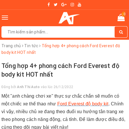
0
Toggle
navigation
Trang chủ
Tin tức
Tổng hợp 4+ phong cách Ford Everest độ
body kit HOT nhất
Tổng hợp 4+ phong cách Ford Everest độ
body kit HOT nhất
Đăng bởi
Anh Thi Auto
vào lúc 26/12/2022
Một "anh chàng chơi xe" thực sự chắc chắn sẽ muốn có
một chiếc xe thể thao như
Ford Everest độ body kit
. Chính
vì vậy, nhiều chủ xe đang theo đuổi xu hướng tân trang xe
theo phong cách năng động, cá tính. Để làm được điều đó,
cùng theo dõi ngay bài viết này!