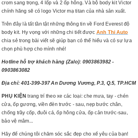
crom sang trọng, 4 lốp và 2 ốp hông. Và bộ body kit Victor
chính hãng sẽ có logo Victor mạ titan của nhà sản xuất.
Trên đây là tất tần tật những thông tin về Ford Everest độ
body kit. Hy vọng với những chi tiết được
Anh Thi Auto
chia sẻ trong bài viết sẽ giúp bạn có thể hiểu và có sự lựa
chọn phù hợp cho mình nhé!
Hotline hỗ trợ khách hàng (Zalo): 0903863982 -
0903863082
Địa chỉ: 401-399-397 An Dương Vương, P.3, Q.5, TP.HCM
PHỤ KIỆN
trang trí theo xe các loại: che mưa, tay - chén
cửa, ốp gương, viền đèn trước - sau, nẹp bước chân,
chống trầy cốp, đuôi cá, ốp hông cửa, ốp cản trước-sau,
bảo vệ mâm...
Hãy để chúng tôi chăm sóc sắc đẹp cho xế yêu của bạn!