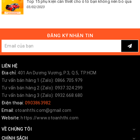
Top 15 phụ kiện cần thiết cho ô tô bạn không nên bỏ qua
03/02/2023
ĐĂNG KÝ NHẬN TIN
LIÊN HỆ
Địa chỉ:
401 An Dương Vương, P.3, Q.5, TP.HCM
Tư vấn bán hàng 1 (Zalo): 0866.705.979
Tư vấn bán hàng 2 (Zalo): 0937.324.299
Tư vấn bán hàng 3 (Zalo): 0932.668.680
Điện thoại:
0903863982
Email:
otoanhthi.com@gmail.com
Website:
https://www.otoanhthi.com
VỀ CHÚNG TÔI
CHÍNH SÁCH