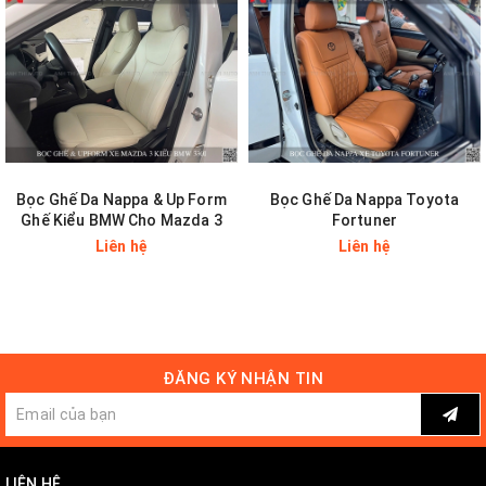
Bọc Ghế Da Nappa & Up Form
Bọc Ghế Da Nappa Toyota
Ghế Kiểu BMW Cho Mazda 3
Fortuner
Liên hệ
Liên hệ
Với những lợi ích kể trên, có thể thấy rằng việc bọc ghế da ô tô
Hyundai Starex là một điều đúng đắn mà các chủ xe nên làm.
ĐĂNG KÝ NHẬN TIN
chọn màu sắc bọc ghế da xe
Hyundai Starex
LIÊN HỆ