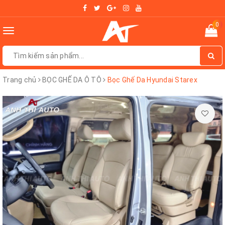
0
Toggle
navigation
Trang chủ
BỌC GHẾ DA Ô TÔ
Bọc Ghế Da Hyundai Starex