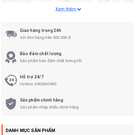
Xem thêm
Giao hàng trong 24h
Với đơn hàng trên 500.000 đ
Bảo đảm chất lượng
Tại sao phải bọc ghế da xe
Sản phẩm bảo đảm chất lượng tốt.
Hyundai Starex?
Hỗ trợ 24/7
Hotline:
0903863982
Lý do nên chọn dịch vụ bọc ghế da xe
Sản phẩm chính hãng
Hyundai Starex
Sản phẩm nhập khẩu chính hãng
– Tăng độ thẩm mỹ, sang trọng và đẳng cấp cho nội thất xe.
– Mút ghế bị xẹp sẽ được bồi thêm mút mới, lấy lại form ghế
DANH MỤC SẢN PHẨM