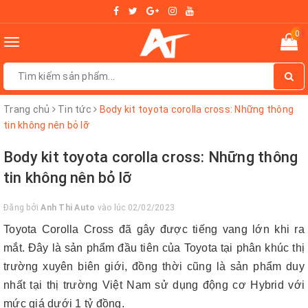
0
Toggle
navigation
Trang chủ
Tin tức
Body kit toyota corolla cross: Những thông
tin không nên bỏ lỡ
Body kit toyota corolla cross: Những thông
tin không nên bỏ lỡ
Đăng bởi
Anh Thi Auto
vào lúc 02/02/2023
Toyota Corolla Cross đã gây được tiếng vang lớn khi ra
mắt. Đây là sản phẩm đầu tiên của Toyota tại phân khúc thị
trường xuyên biên giới, đồng thời cũng là sản phẩm duy
nhất tại thị trường Việt Nam sử dụng động cơ Hybrid với
mức giá dưới 1 tỷ đồng.