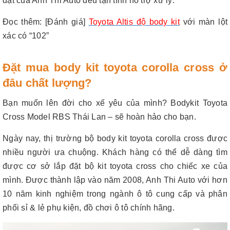
đặt của Anh Thi Auto đều tận tình hỗ trợ xử lý.
Đọc thêm
:
[Đánh giá]
Toyota Altis độ body kit
với màn lột
xác có “102”
Đặt mua body kit toyota corolla cross ở
đâu chất lượng?
Bạn muốn lên đời cho xế yêu của mình? Bodykit Toyota
Cross Model RBS Thái Lan – sẽ hoàn hảo cho bạn.
Ngày nay, thị trường bộ body kit toyota corolla cross được
nhiều người ưa chuộng. Khách hàng có thể dễ dàng tìm
được cơ sở lắp đặt bộ kit toyota cross cho chiếc xe của
mình. Được thành lập vào năm 2008, Anh Thi Auto với hơn
10 năm kinh nghiệm trong ngành ô tô cung cấp và phân
phối sỉ & lẻ phụ kiện, đồ chơi ô tô chính hãng.