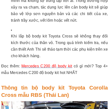
mình mà không sợ trùng lặp với ai. Trong trường hợp
xảy ra va chạm, tác dụng lực lên cản body kit sẽ giúp
bảo vệ lớp sơn nguyên bản và các chi tiết của xe,
tránh trầy xước, vết lõm hoặc vết nứt.
Khi lắp bộ body kit Toyota Cross sẽ không thay đổi
kích thước của thân vỏ. Trong quá trình kiểm tra, nếu
cần thiết Anh Thi sẽ tháo tạm thời các phụ kiện trên xe
cho khách hàng.
Đọc thêm
:
Mercedes C200 độ body kit
có gì mới? Top 4+
mẫu Mercedes C200 độ body kit hot NHẤT
Thông tin bộ body kit Toyota Corolla
Cross mẫu RBS (Thái Lan)