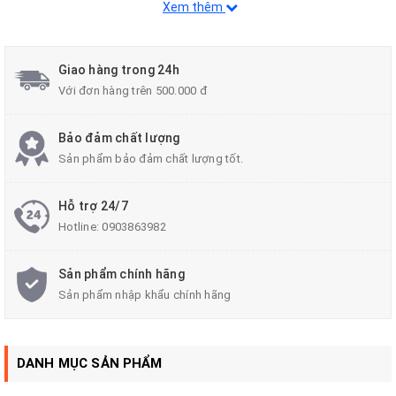
Xem thêm
Giao hàng trong 24h
Với đơn hàng trên 500.000 đ
Bảo đảm chất lượng
Sản phẩm bảo đảm chất lượng tốt.
CAMERA HÀNH TRÌNH HÀN QUỐC DR590X-2CH
Hỗ trợ 24/7
Hotline:
0903863982
Hai camera trước và sau đều quay hình ở chế độ Full
HD 1080p với tốc độ 30fps/s
Sản phẩm chính hãng
Camera trước quay với góc rộng 139 độ, camera sau
Sản phẩm nhập khẩu chính hãng
quay với góc rộng 140 độ.
Được trang bị hẳn chip
Sony Starvis
, là thiết bị cao
DANH MỤC SẢN PHẨM
cấp của hãng Sony cho hình ảnh rõ nét trong điều
kiện ánh sáng thấp.