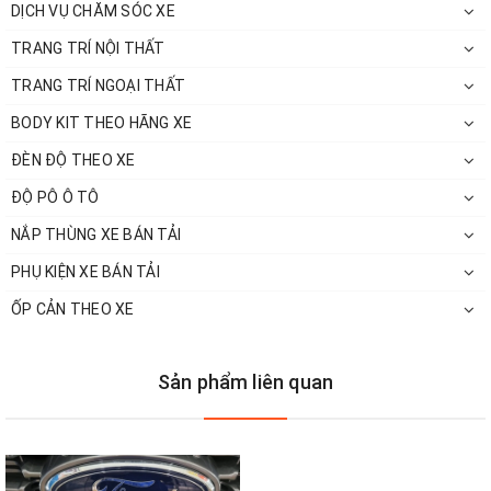
DỊCH VỤ CHĂM SÓC XE
Tích Hợp Wi-Fi
TRANG TRÍ NỘI THẤT
Camera hành trình kết nối với ứng dụng BlackVue để
TRANG TRÍ NGOẠI THẤT
điều chỉnh cài đặt, kiểm tra chế độ xem từ camera
BODY KIT THEO HÃNG XE
phía trước và phía sau hoặc truyền tệp tới thiết bị di
ĐÈN ĐỘ THEO XE
động của bạn.
ĐỘ PÔ Ô TÔ
NẮP THÙNG XE BÁN TẢI
PHỤ KIỆN XE BÁN TẢI
ỐP CẢN THEO XE
Sản phẩm liên quan