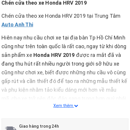
Chén cửa theo xe Honda HRV 2019
Chén cửa theo xe Honda HRV 2019 tại Trung Tâm
Auto Anh Thi
Hiên nay nhu cầu chơi xe tại địa bàn Tp Hồ Chí Minh
cũng như trên toàn quốc là rất cao, ngay từ khi dòng
sản phẩm xe
Honda HRV 2019
được ra mắt đã và
đang thu hút rất nhiều người trong giới sỡ hữu xe
cũng như chơi xe, biết được những nhu cầu vô cùng
gấp rút và cần thiết đó để tạo ra những mẫu thiết kế
và phụ kiện nhằm tảo kiểu dáng mới hơn về mẫu
mã, cho xe trở nên độc đáo sang trọng hơn quý phái
Xem thêm
hơn, nên đơn vị chúng tôi Auto Anh Thi là trung tâm
số 1 trên lĩnh vực này với sự uy tín vốn có cùng với
năng lục của mình, chúng tôi đã nhập rất nhiều sản
Giao hàng trong 24h