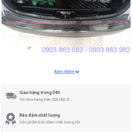
Xem thêm
Đến làm đẹp xe với Anh Thi Auto bạn sẽ
được hưởng những quyền lợi tuyệt vời sau
đây:
Giao hàng trong 24h
Với đơn hàng trên 500.000 đ
- Tư vấn khách hàng tận tình, chuyên
Bảo đảm chất lượng
nghiệp.
Sản phẩm bảo đảm chất lượng tốt.
- Hàng hóa được nhập khẩu trực tiếp 100%