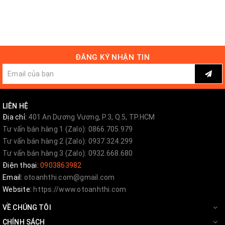
+ Độ mặt galang, ốp cản trước sau
+ Độ loa, âm thanh
ĐĂNG KÝ NHẬN TIN
+ Phụ kiện trang trí bảo vệ: che mưa, chén
cửa, viền đèn trước + sau, nẹp bước chân,
chống trầy cốp...
LIÊN HỆ
Địa chỉ:
401 An Dương Vương, P.3, Q.5, TP.HCM
Quý khách hàng quan tâm đến sản phẩm vui
Tư vấn bán hàng 1 (Zalo): 0866.705.979
lòng liên hệ số
Tư vấn bán hàng 2 (Zalo): 0937.324.299
Tư vấn bán hàng 3 (Zalo): 0932.668.680
Hotline: 0903863082 - 0903863982
Điện thoại:
0903863982
Email:
otoanhthi.com@gmail.com
Email:
anhthiautophunghoa@gmail.com
Website:
https://www.otoanhthi.com
VỀ CHÚNG TÔI
Cập nhật thông tin liên tục:
CHÍNH SÁCH