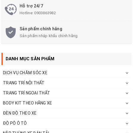
Hỗ trợ 24/7
đảm bảo chất lượng tốt nhất.
Hotline:
0903863982
- Độ ngũ KTV độ pô chuyên nghiệp hoàn
Sản phẩm chính hãng
thiện sản phẩm đẹp nhất.
Sản phẩm nhập khẩu chính hãng
- Chính sách bảo hành, sửa chữa rõ ràng.
DANH MỤC SẢN PHẨM
- Giá cả cạnh tranh tốt nhất khu vực
DỊCH VỤ CHĂM SÓC XE
TP.HCM.
TRANG TRÍ NỘI THẤT
- Sự hài lòng của khách hàng là niềm động
TRANG TRÍ NGOẠI THẤT
lực để chúng tôi phát triển.
BODY KIT THEO HÃNG XE
ĐÈN ĐỘ THEO XE
ĐỘ PÔ Ô TÔ
Ngoài ra Anh Thi Auto còn chuyên nghiệp